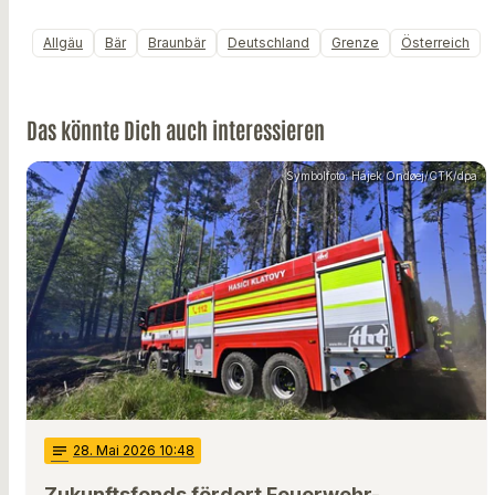
Allgäu
Bär
Braunbär
Deutschland
Grenze
Österreich
Das könnte Dich auch interessieren
Symbolfoto: Hájek Ondøej/CTK/dpa
notes
28
. Mai 2026 10:48
Zukunftsfonds fördert Feuerwehr-