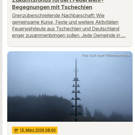
Begegnungen mit Tschechien
Grenzüberschreitende Nachbarschaft: Wie
gemeinsame Kurse, Feste und weitere Aktivitäten
Feuerwehrleute aus Tschechien und Deutschland
enger zusammenbringen sollen. Jede Gemeinde in …
Foto: Karl-Josef Hildenbrand/dpa
notes
13
. März 2026 08:00