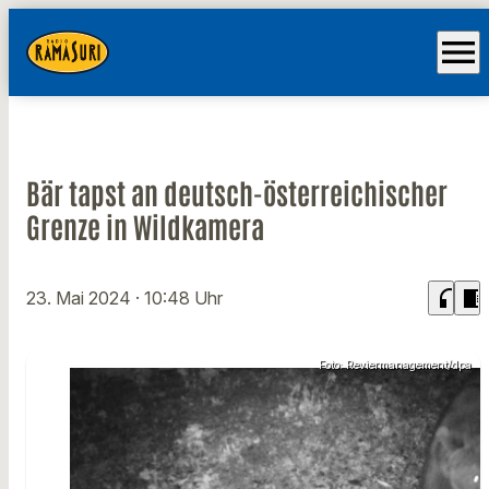
menu
Bär tapst an deutsch-österreichischer
Grenze in Wildkamera
headphones
chrome_reader_mode
23. Mai 2024
· 10:48 Uhr
Foto: Reviermanagement/dpa