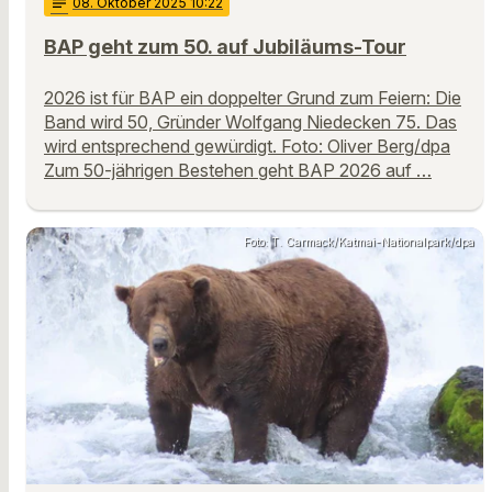
notes
08
. Oktober 2025 10:22
BAP geht zum 50. auf Jubiläums-Tour
2026 ist für BAP ein doppelter Grund zum Feiern: Die
Band wird 50, Gründer Wolfgang Niedecken 75. Das
wird entsprechend gewürdigt. Foto: Oliver Berg/dpa
Zum 50-jährigen Bestehen geht BAP 2026 auf …
Foto: T. Carmack/Katmai-Nationalpark/dpa