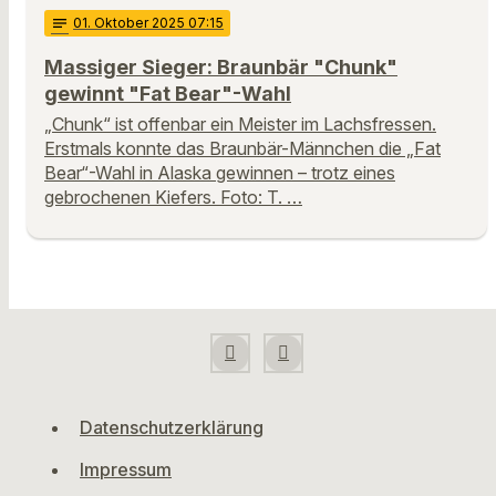
notes
01
. Oktober 2025 07:15
Massiger Sieger: Braunbär "Chunk"
gewinnt "Fat Bear"-Wahl
„Chunk“ ist offenbar ein Meister im Lachsfressen.
Erstmals konnte das Braunbär-Männchen die „Fat
Bear“-Wahl in Alaska gewinnen – trotz eines
gebrochenen Kiefers. Foto: T. …
Datenschutzerklärung
Impressum