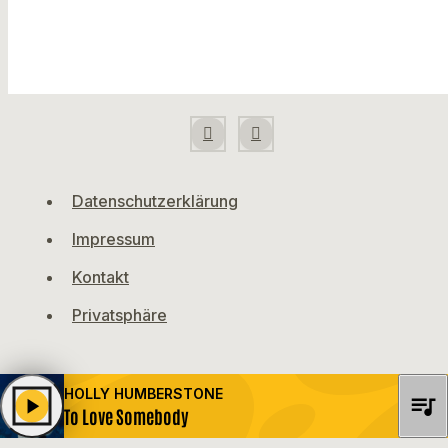
Datenschutzerklärung
Impressum
Kontakt
Privatsphäre
HOLLY HUMBERSTONE
queue_music
play_arrow
To Love Somebody