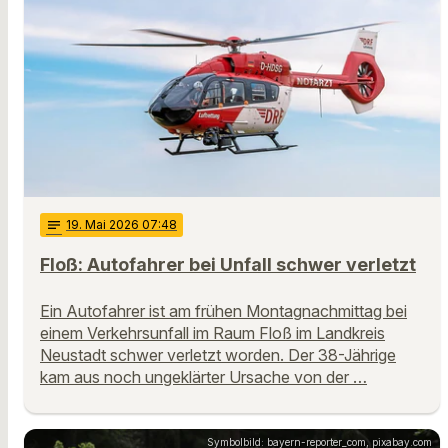
notes
19
. Mai 2026 07:48
Floß: Autofahrer bei Unfall schwer verletzt
Ein Autofahrer ist am frühen Montagnachmittag bei
einem Verkehrsunfall im Raum Floß im Landkreis
Neustadt schwer verletzt worden. Der 38-Jährige
kam aus noch ungeklärter Ursache von der …
Symbolbild: bayern-reporter_com, pixabay.com