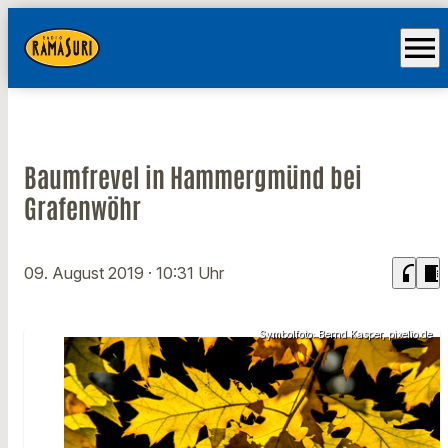
menu
Baumfrevel in Hammergmünd bei
Grafenwöhr
headphones
chrome_reader_mode
09. August 2019
· 10:31 Uhr
Symbolfoto: Bernd Kasper, pixelio.de