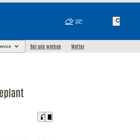
search
29°
Bei uns werben
Wetter
ervice
geplant
headphones
chrome_reader_mode