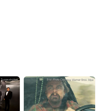
e Tussauds/dpa
Bild: Photo Courtesy Warner Bros. /dpa