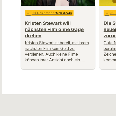
notes
08
. Dezember 2025 07:34
notes
30
Kristen Stewart will
Die 
nächsten Film ohne Gage
neuem
drehen
zurü
Kristen Stewart ist bereit, mit ihrem
Gute N
nächsten Film kein Geld zu
berüh
verdienen. Auch kleine Filme
Zeiche
können ihrer Ansicht nach ein …
kommen