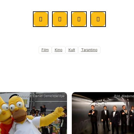
Film
Kino
Kult
Tarantino
Archivbild: Daniel Deme/epa/dpa
Bild: Madam