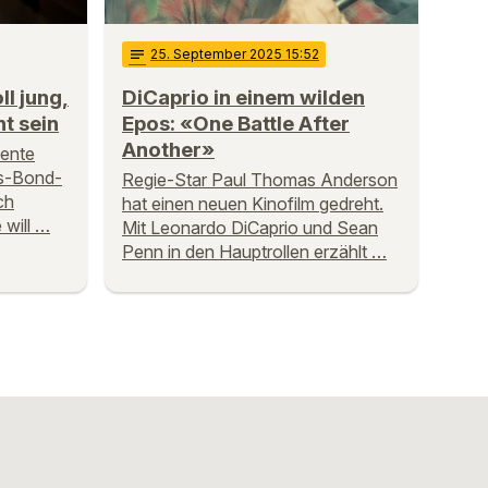
notes
25
. September 2025 15:52
l jung,
DiCaprio in einem wilden
t sein
Epos: «One Battle After
Another»
nente
s-Bond-
Regie-Star Paul Thomas Anderson
ch
hat einen neuen Kinofilm gedreht.
 will …
Mit Leonardo DiCaprio und Sean
Penn in den Hauptrollen erzählt …