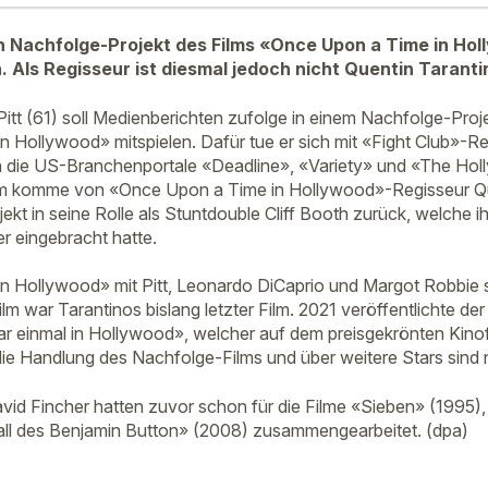
ein Nachfolge-Projekt des Films «Once Upon a Time in Hol
 Als Regisseur ist diesmal jedoch nicht Quentin Tarantin
itt (61) soll Medienberichten zufolge in einem Nachfolge-Proj
 Hollywood» mitspielen. Dafür tue er sich mit «Fight Club»-R
 die US-Branchenportale «Deadline», «Variety» und «The Hol
lm komme von «Once Upon a Time in Hollywood»-Regisseur Que
ojekt in seine Rolle als Stuntdouble Cliff Booth zurück, welche
r eingebracht hatte.
 Hollywood» mit Pitt, Leonardo DiCaprio und Margot Robbie sp
ilm war Tarantinos bislang letzter Film. 2021 veröffentlichte de
r einmal in Hollywood», welcher auf dem preisgekrönten Kino
 die Handlung des Nachfolge-Films und über weitere Stars sind
avid Fincher hatten zuvor schon für die Filme «Sieben» (1995),
all des Benjamin Button» (2008) zusammengearbeitet. (dpa)