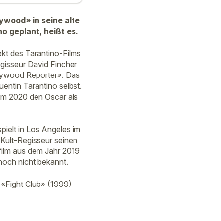
lywood» in seine alte
o geplant, heißt es.
ekt des Tarantino-Films
egisseur David Fincher
lywood Reporter». Das
ntin Tarantino selbst.
 ihm 2020 den Oscar als
ielt in Los Angeles im
r Kult-Regisseur seinen
film aus dem Jahr 2019
 noch nicht bekannt.
 «Fight Club» (1999)