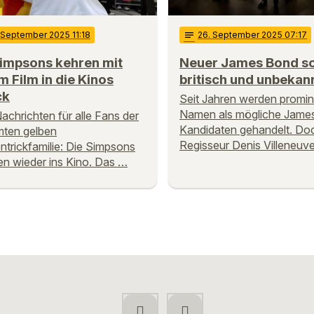
. September 2025 11:18
notes
26
. September 2025 07:17
Simpsons kehren mit
Neuer James Bond sol
 Film in die Kinos
britisch und unbekann
ck
Seit Jahren werden promi
Namen als mögliche Jame
achrichten für alle Fans der
Kandidaten gehandelt. Do
mten gelben
Regisseur Denis Villeneuve
ntrickfamilie: Die Simpsons
 wieder ins Kino. Das …