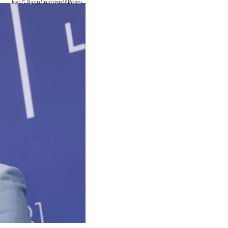
Joel C Ryan/Invision/AP/dpa