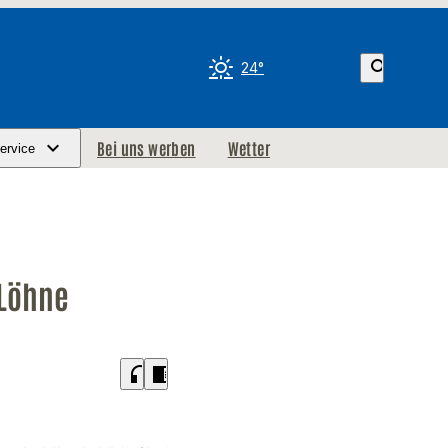
search
24°
Bei uns werben
Wetter
ervice
 Löhne
headphones
chrome_reader_mode