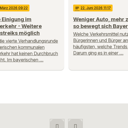
 März 2026 09:22
notes
22
. Juni 2026 11:17
 Einigung im
Weniger Auto, mehr z
erkehr - Weitere
so bewegt sich Baye
streiks möglich
Welche Verkehrsmittel nut
Bürgerinnen und Bürger a
ie vierte Verhandlungsrunde
häufigsten, welche Trends 
yerischen kommunalen
Darum ging es in einer …
kehr hat keinen Durchbruch
ht. Im bayerischen …