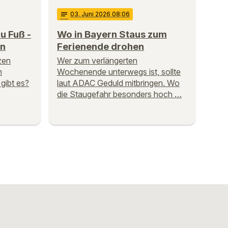
notes
03
. Juni 2026 08:06
u Fuß -
Wo in Bayern Staus zum
rn
Ferienende drohen
zen
Wer zum verlängerten
m
Wochenende unterwegs ist, sollte
gibt es?
laut ADAC Geduld mitbringen. Wo
die Staugefahr besonders hoch …