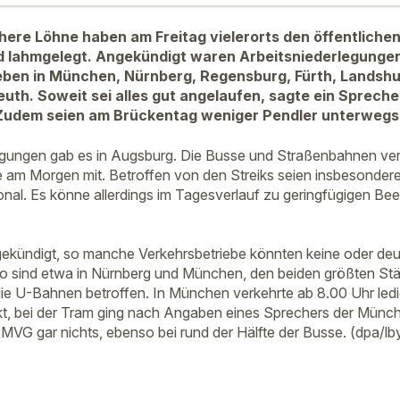
here Löhne haben am Freitag vielerorts den öffentliche
 lahmgelegt. Angekündigt waren Arbeitsniederlegungen
eben in München, Nürnberg, Regensburg, Fürth, Landshu
th. Soweit sei alles gut angelaufen, sagte ein Sprech
Zudem seien am Brückentag weniger Pendler unterwegs
tigungen gab es in Augsburg. Die Busse und Straßenbahnen ve
ke am Morgen mit. Betroffen von den Streiks seien insbesondere
nal. Es könne allerdings im Tagesverlauf zu geringfügigen Bee
gekündigt, so manche Verkehrsbetriebe könnten keine oder deu
 So sind etwa in Nürnberg und München, den beiden größten St
e U-Bahnen betroffen. In München verkehrte ab 8.00 Uhr ledig
t, bei der Tram ging nach Angaben eines Sprechers der Münc
 MVG gar nichts, ebenso bei rund der Hälfte der Busse. (dpa/lb