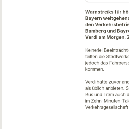
Warnstreiks für hö
Bayern weitgehend
den Verkehrsbetri
Bamberg und Bayreu
Verdi am Morgen. 
Keinerlei Beeinträch
teilten die Stadtwer
jedoch das Fahrperso
kommen.
Verdi hatte zuvor an
als üblich anbieten.
Bus und Tram auch di
im Zehn-Minuten-Tak
Verkehrsgesellschaft