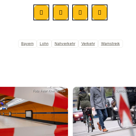
Bayern
Lohn
Nahverkehr
Verkehr
Warnstreik
Foto: Peter Kneffel/dpa
Symbolfoto: 