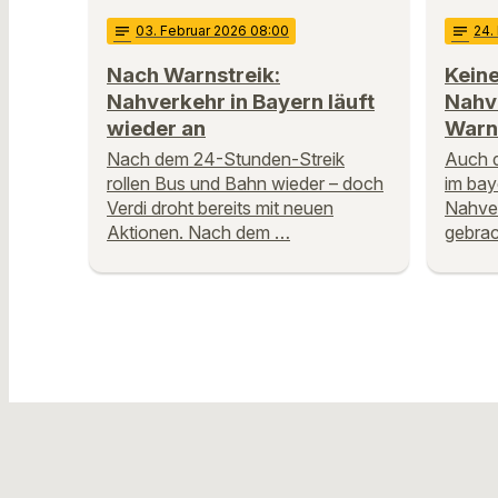
notes
03
. Februar 2026 08:00
notes
24
.
Nach Warnstreik:
Keine
Nahverkehr in Bayern läuft
Nahv
wieder an
Warn
Nach dem 24-Stunden-Streik
Auch d
rollen Bus und Bahn wieder – doch
im ba
Verdi droht bereits mit neuen
Nahver
Aktionen. Nach dem …
gebrac