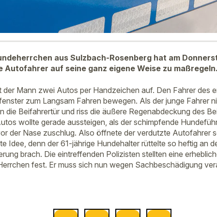
undeherrchen aus Sulzbach-Rosenberg hat am Donners
e Autofahrer auf seine ganz eigene Weise zu maßregeln
t der Mann zwei Autos per Handzeichen auf. Den Fahrer des e
fenster zum Langsam Fahren bewegen. Als der junge Fahrer nicht
die Beifahrertür und riss die äußere Regenabdeckung des Bei
utos wollte gerade aussteigen, als der schimpfende Hundefüh
vor der Nase zuschlug. Also öffnete der verdutzte Autofahrer s
te Idee, denn der 61-jährige Hundehalter rüttelte so heftig an d
rung brach. Die eintreffenden Polizisten stellten eine erheblic
 Herrchen fest. Er muss sich nun wegen Sachbeschädigung ver