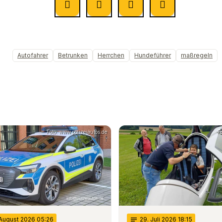
Autofahrer
Betrunken
Herrchen
Hundeführer
maßregeln
Foto: www.polizeiautos.de
P
 August 2026 05:26
notes
29
. Juli 2026 18:15