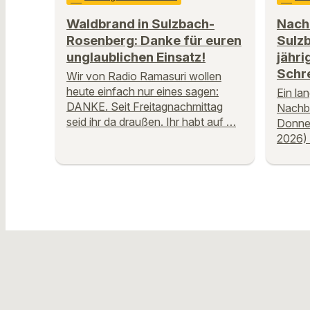
Waldbrand in Sulzbach-
Nachb
Rosenberg: Danke für euren
Sulz
unglaublichen Einsatz!
jähri
Schr
Wir von Radio Ramasuri wollen
heute einfach nur eines sagen:
Ein la
DANKE. Seit Freitagnachmittag
Nachba
seid ihr da draußen. Ihr habt auf …
Donner
2026) 