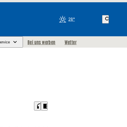
search
28°
Bei uns werben
Wetter
ervice
headphones
chrome_reader_mode