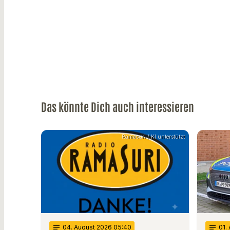
Das könnte Dich auch interessieren
Ramasuri / KI unterstützt
notes
04
. August 2026 05:40
notes
01
.