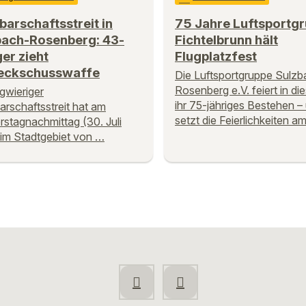
arschaftsstreit in
75 Jahre Luftsportgr
bach-Rosenberg: 43-
Fichtelbrunn hält
ger zieht
Flugplatzfest
eckschusswaffe
Die Luftsportgruppe Sulzb
Rosenberg e.V. feiert in di
ngwieriger
ihr 75-jähriges Bestehen –
rschaftsstreit hat am
setzt die Feierlichkeiten a
stagnachmittag (30. Juli
im Stadtgebiet von …