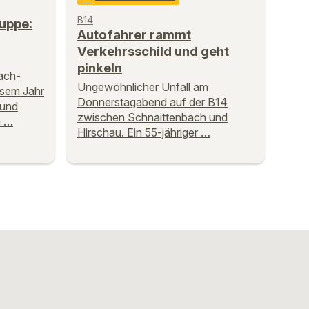
B14
uppe:
Autofahrer rammt
Verkehrsschild und geht
pinkeln
ach-
Ungewöhnlicher Unfall am
esem Jahr
Donnerstagabend auf der B14
 und
zwischen Schnaittenbach und
m …
Hirschau. Ein 55-jähriger …