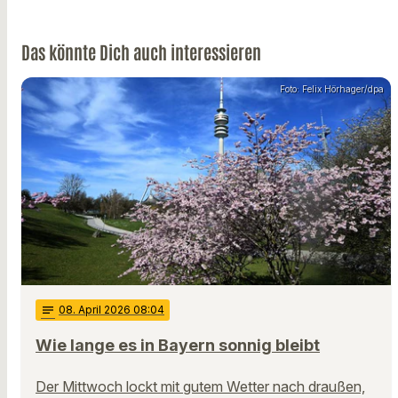
Das könnte Dich auch interessieren
Foto: Felix Hörhager/dpa
notes
08
. April 2026 08:04
Wie lange es in Bayern sonnig bleibt
Der Mittwoch lockt mit gutem Wetter nach draußen,