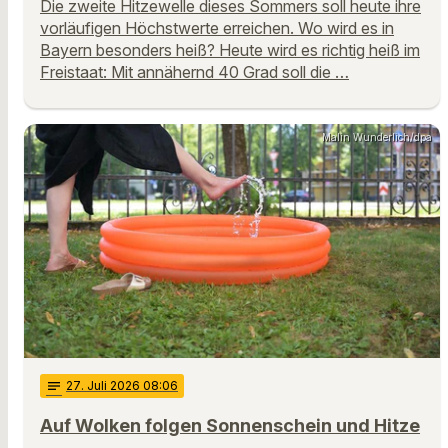
Die zweite Hitzewelle dieses Sommers soll heute ihre
vorläufigen Höchstwerte erreichen. Wo wird es in
Bayern besonders heiß? Heute wird es richtig heiß im
Freistaat: Mit annähernd 40 Grad soll die …
Malin Wunderlich/dpa
notes
27
. Juli 2026 08:06
Auf Wolken folgen Sonnenschein und Hitze