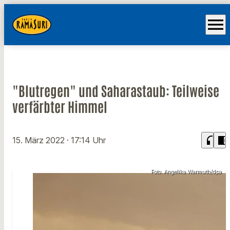
menu
"Blutregen" und Saharastaub: Teilweise
verfärbter Himmel
headphones
chrome_reader_mode
15. März 2022
· 17:14 Uhr
Foto: Angelika Warmuth/dpa