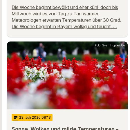
Die Woche beginnt bewölkt und eher kühl, doch bis
Mittwoch wird es von Tag zu Tag wärmer.
Meteorologen erwarten Temperaturen über 30 Grad.
Die Woche beginnt in Bayern wolkig und feucht. …
Foto: Sven Hoppe/dpa
notes
23
. Juli 2026 08:13
Sonne, Wolken und milde Temperaturen –