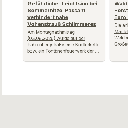
Gefährlicher Leichtsinn bei
Wald
Sommerhitze: Passant
Fors
verhindert nahe
Euro
Vohenstrauß Schlimmeres
Die an
Mantel
Am Montagnachmittag
Waldbr
(03.08.2026) wurde auf der
Großa
Fahrenbergstraße eine Knallerkette
bzw. ein Fontänenfeuerwerk der …