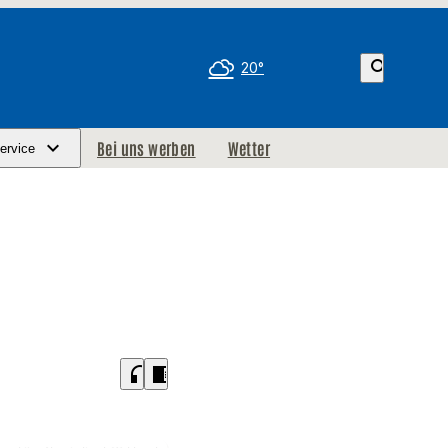
search
20°
Bei uns werben
Wetter
ervice
headphones
chrome_reader_mode