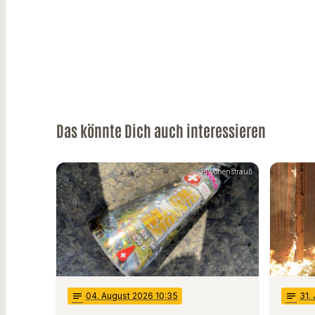
Das könnte Dich auch interessieren
PI Vohenstrauß
notes
04
. August 2026 10:35
notes
31
.