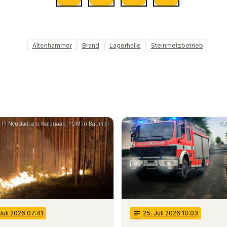
Altenhammer
Brand
Lagerhalle
Steinmetzbetrieb
PI Neustadt a.d.Waldnaab, POM`in Bäumler
CA
 Juli 2026 07:41
notes
25
. Juli 2026 10:03