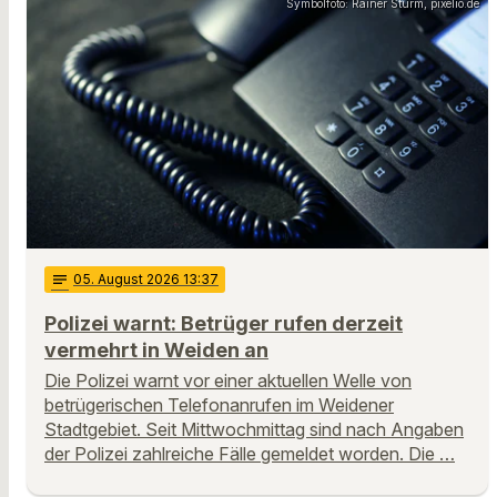
Symbolfoto: Rainer Sturm, pixelio.de
notes
05
. August 2026 13:37
Polizei warnt: Betrüger rufen derzeit
vermehrt in Weiden an
Die Polizei warnt vor einer aktuellen Welle von
betrügerischen Telefonanrufen im Weidener
Stadtgebiet. Seit Mittwochmittag sind nach Angaben
der Polizei zahlreiche Fälle gemeldet worden. Die …