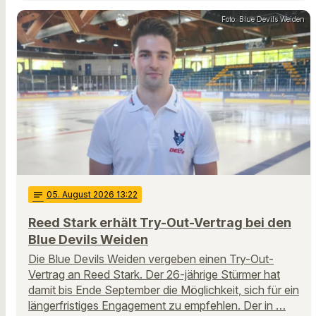
Foto: Blue Devils Weiden
notes
05
. August 2026 13:22
Reed Stark erhält Try-Out-Vertrag bei den
Blue Devils Weiden
Die Blue Devils Weiden vergeben einen Try-Out-
Vertrag an Reed Stark. Der 26-jährige Stürmer hat
damit bis Ende September die Möglichkeit, sich für ein
längerfristiges Engagement zu empfehlen. Der in …