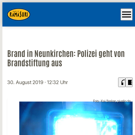
menu
Brand in Neunkirchen: Polizei geht von
Brandstiftung aus
headphones
chrome_reader_mode
30. August 2019
· 12:32 Uhr
Foto: Kai Breker, pixelio.de