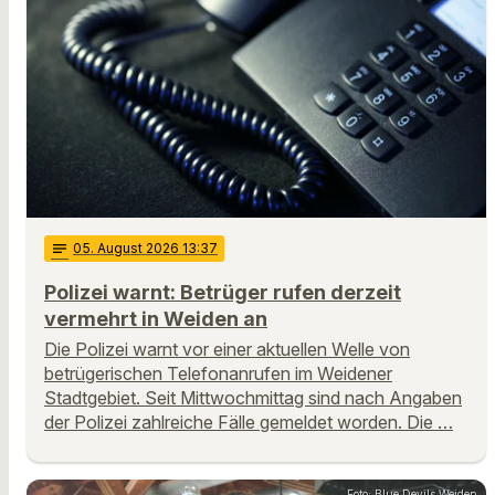
notes
05
. August 2026 13:37
Polizei warnt: Betrüger rufen derzeit
vermehrt in Weiden an
Die Polizei warnt vor einer aktuellen Welle von
betrügerischen Telefonanrufen im Weidener
Stadtgebiet. Seit Mittwochmittag sind nach Angaben
der Polizei zahlreiche Fälle gemeldet worden. Die …
Foto: Blue Devils Weiden