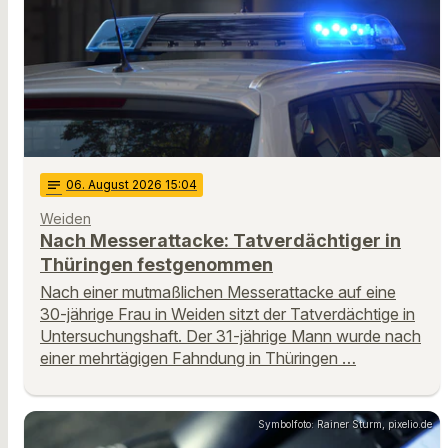
notes
06
. August 2026 15:04
Weiden
Nach Messerattacke: Tatverdächtiger in
Thüringen festgenommen
Nach einer mutmaßlichen Messerattacke auf eine
30-jährige Frau in Weiden sitzt der Tatverdächtige in
Untersuchungshaft. Der 31-jährige Mann wurde nach
einer mehrtägigen Fahndung in Thüringen …
Symbolfoto: Rainer Sturm, pixelio.de