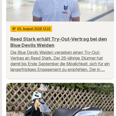
notes
05
. August 2026 13:22
Reed Stark erhält Try-Out-Vertrag bei den
Blue Devils Weiden
Die Blue Devils Weiden vergeben einen Try-Out-
Vertrag an Reed Stark. Der 26-jährige Stürmer hat
damit bis Ende September die Möglichkeit, sich für ein
längerfristiges Engagement zu empfehlen. Der in …
Foto: Polizei Weiden