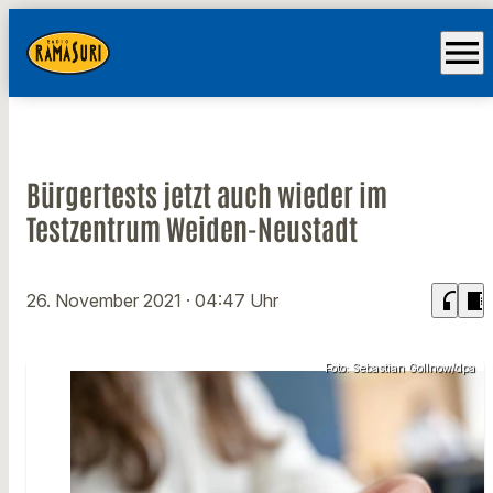
menu
Bürgertests jetzt auch wieder im
Testzentrum Weiden-Neustadt
headphones
chrome_reader_mode
26. November 2021
· 04:47 Uhr
Foto: Sebastian Gollnow/dpa