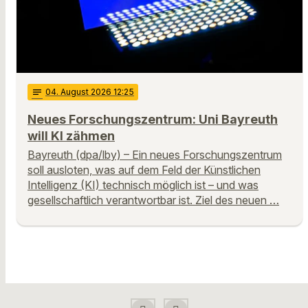
notes
04
. August 2026 12:25
Neues Forschungszentrum: Uni Bayreuth
will KI zähmen
Bayreuth (dpa/lby) – Ein neues Forschungszentrum
soll ausloten, was auf dem Feld der Künstlichen
Intelligenz (KI) technisch möglich ist – und was
gesellschaftlich verantwortbar ist. Ziel des neuen …