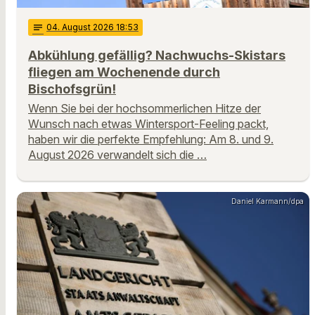
notes
04
. August 2026 18:53
Abkühlung gefällig? Nachwuchs-Skistars
fliegen am Wochenende durch
Bischofsgrün!
Wenn Sie bei der hochsommerlichen Hitze der
Wunsch nach etwas Wintersport-Feeling packt,
haben wir die perfekte Empfehlung: Am 8. und 9.
August 2026 verwandelt sich die …
Daniel Karmann/dpa