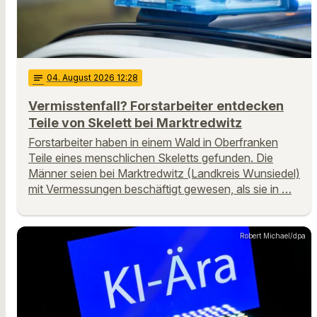
notes
04
. August 2026 12:28
Vermisstenfall? Forstarbeiter entdecken
Teile von Skelett bei Marktredwitz
Forstarbeiter haben in einem Wald in Oberfranken
Teile eines menschlichen Skeletts gefunden. Die
Männer seien bei Marktredwitz (Landkreis Wunsiedel)
mit Vermessungen beschäftigt gewesen, als sie in …
Robert Michael/dpa