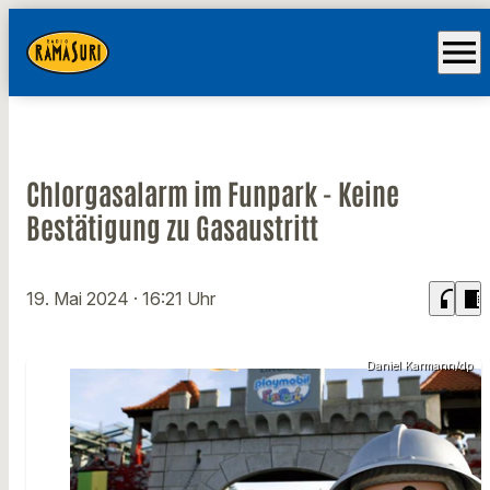
menu
Chlorgasalarm im Funpark - Keine
Bestätigung zu Gasaustritt
headphones
chrome_reader_mode
19. Mai 2024
· 16:21 Uhr
Daniel Karmann/dp