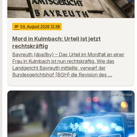
notes
04
. August 2026 12:38
Mord in Kulmbach: Urteil ist jetzt
rechtskräftig
Bayreuth (dpa/lby) – Das Urteil im Mordfall an einer
Frau in Kulmbach ist nun rechtskräftig. Wie das
Landgericht Bayreuth mitteilte, verwarf der
Bundesgerichtshof (BGH) die Revision des …
Daniel Vogl/dpa