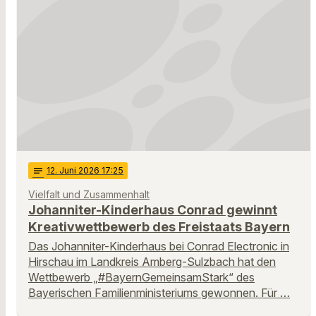
notes
12
. Juni 2026 17:25
Vielfalt und Zusammenhalt
Johanniter-Kinderhaus Conrad gewinnt
Kreativwettbewerb des Freistaats Bayern
Das Johanniter-Kinderhaus bei Conrad Electronic in
Hirschau im Landkreis Amberg-Sulzbach hat den
Wettbewerb „#BayernGemeinsamStark“ des
Bayerischen Familienministeriums gewonnen. Für …