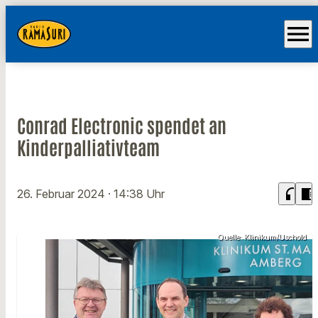
menu
Conrad Electronic spendet an
Kinderpalliativteam
headphones
chrome_reader_mode
26. Februar 2024
· 14:38 Uhr
Quelle: Klinikum/Uschold