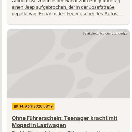
Amberg-Sulzbach in der Nacht zum Pfingstmontag
einen Jeep aufgebrochen, der in der Josefstraße
geparkt war. Er nahm den Feuerlöscher des Autos …
Symbolfoto: Marcus Brandt/dpa
notes
14
. April 2026 08:19
Ohne Führerschein: Teenager kracht mit
Moped in Lastwagen