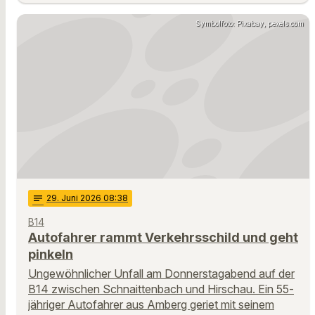
Symbolfoto: Pixabay, pexels.com
notes
29
. Juni 2026 08:38
B14
Autofahrer rammt Verkehrsschild und geht
pinkeln
Ungewöhnlicher Unfall am Donnerstagabend auf der
B14 zwischen Schnaittenbach und Hirschau. Ein 55-
jähriger Autofahrer aus Amberg geriet mit seinem