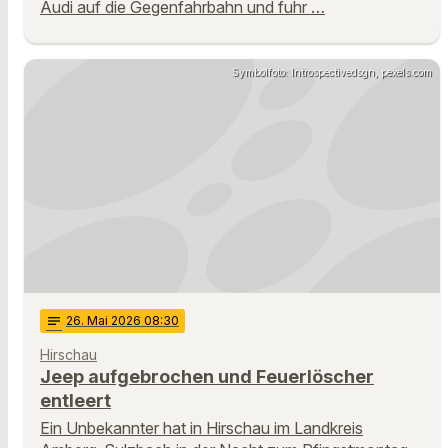
Audi auf die Gegenfahrbahn und fuhr …
Symbolfoto: Introspectivedsgn, pexels.com
notes
26
. Mai 2026 08:30
Hirschau
Jeep aufgebrochen und Feuerlöscher
entleert
Ein Unbekannter hat in Hirschau im Landkreis