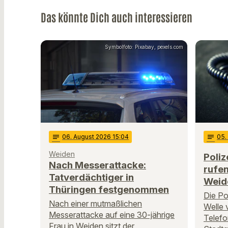
Das könnte Dich auch interessieren
Symbolfoto: Pixabay, pexels.com
notes
06
. August 2026 15:04
notes
05
Weiden
Poliz
Nach Messerattacke:
rufen
Tatverdächtiger in
Weid
Thüringen festgenommen
Die Po
Nach einer mutmaßlichen
Welle 
Messerattacke auf eine 30-jährige
Telefo
Frau in Weiden sitzt der