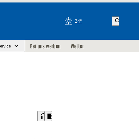
search
24°
Bei uns werben
Wetter
ervice
headphones
chrome_reader_mode