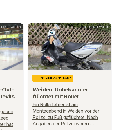
e Devils Weiden
Foto: Polizei Weiden
notes
28
. Juli 2026 10:06
y-Out-
Weiden: Unbekannter
Devils
flüchtet mit Roller
Ein Rollerfahrer ist am
Montagabend in Weiden vor der
rgeben
Polizei zu Fuß geflüchtet. Nach
Reed
Angaben der Polizei waren …
mer hat