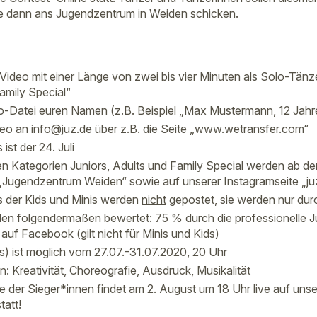
e dann ans Jugendzentrum in Weiden schicken.
Video mit einer Länge von zwei bis vier Minuten als Solo-Tänze
amily Special“
o-Datei euren Namen (z.B. Beispiel „Max Mustermann, 12 Jahr
deo an
info@juz.de
über z.B. die Seite „www.wetransfer.com“
ist der 24. Juli
n Kategorien Juniors, Adults und Family Special werden ab dem
Jugendzentrum Weiden“ sowie auf unserer Instagramseite „ju
 der Kids und Minis werden
nicht
gepostet, sie werden nur durc
en folgendermaßen bewertet: 75 % durch die professionelle Ju
auf Facebook (gilt nicht für Minis und Kids)
es) ist möglich vom 27.07.-31.07.2020, 20 Uhr
n: Kreativität, Choreografie, Ausdruck, Musikalität
 der Sieger*innen findet am 2. August um 18 Uhr live auf uns
tatt!