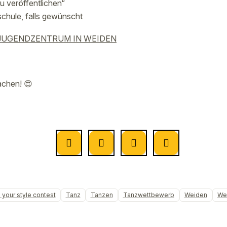
u veröffentlichen“
chule, falls gewünscht
 JUGENDZENTRUM IN WEIDEN
achen! 😍
your style contest
Tanz
Tanzen
Tanzwettbewerb
Weiden
We