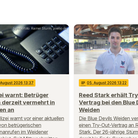
Symbolfoto: Rainer Sturm, pixelio.de
Foto: Blu
. August 2026 13:37
notes
05
. August 2026 13:22
ei warnt: Betrüger
Reed Stark erhält Tr
 derzeit vermehrt in
Vertrag bei den Blue 
en an
Weiden
lizei warnt vor einer aktuellen
Die Blue Devils Weiden ve
von betrügerischen
einen Try-Out-Vertrag an 
nanrufen im Weidener
Stark. Der 26-jährige Stür