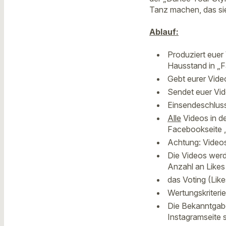
Tanz machen, das si
Ablauf:
Produziert euer 
Hausstand in „F
Gebt eurer Vide
Sendet euer Vi
Einsendeschluss 
Alle
Videos in de
Facebookseite „
Achtung: Videos
Die Videos werd
Anzahl an Likes 
das Voting (Lik
Wertungskriterie
Die Bekanntgabe
Instagramseite s