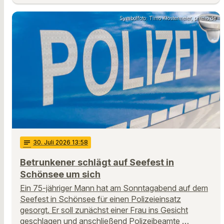
Symbolfoto: Timo Klostermeier, pixelio.de
notes
30
. Juli 2026 13:58
Betrunkener schlägt auf Seefest in
Schönsee um sich
Ein 75-jähriger Mann hat am Sonntagabend auf dem
Seefest in Schönsee für einen Polizeieinsatz
gesorgt. Er soll zunächst einer Frau ins Gesicht
geschlagen und anschließend Polizeibeamte …