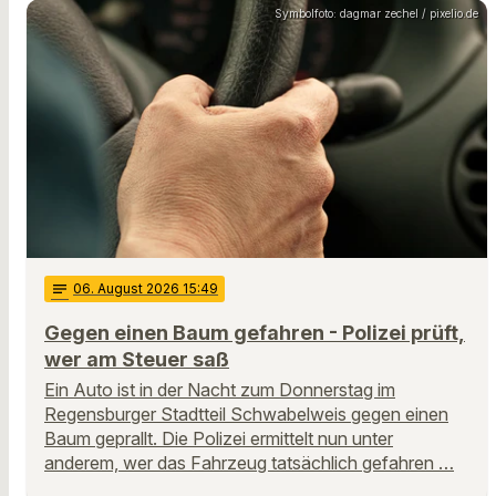
Symbolfoto: dagmar zechel / pixelio.de
notes
06
. August 2026 15:49
Gegen einen Baum gefahren - Polizei prüft,
wer am Steuer saß
Ein Auto ist in der Nacht zum Donnerstag im
Regensburger Stadtteil Schwabelweis gegen einen
Baum geprallt. Die Polizei ermittelt nun unter
anderem, wer das Fahrzeug tatsächlich gefahren …