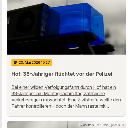
notes
20
. Mai 2026 10:27
Hof: 38-Jähriger flüchtet vor der Polizei
Bei einer wilden Verfolgungsfahrt durch Hof hat ein
38-Jähriger am Montagnachmittag zahlreiche
Verkehrsregeln missachtet. Eine Zivilstreife wollte den
Fahrer kontrollieren – doch der Mann raste mit …
Symbolfoto: Petra Bork, pixelio.de