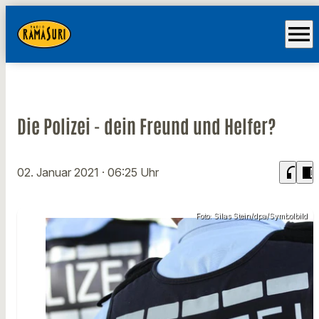
menu
Die Polizei - dein Freund und Helfer?
headphones
chrome_reader_mode
02. Januar 2021
· 06:25 Uhr
Foto: Silas Stein/dpa/Symbolbild