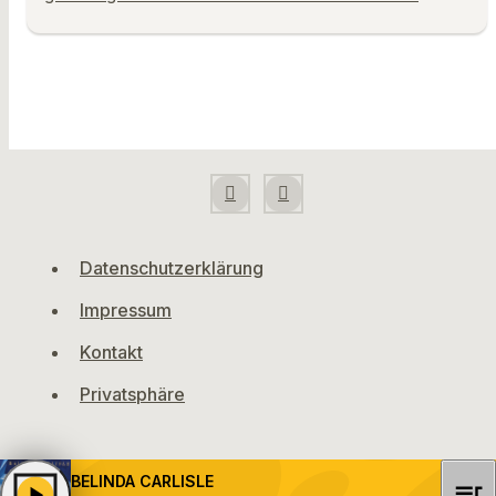
Datenschutzerklärung
Impressum
Kontakt
Privatsphäre
BELINDA CARLISLE
queue_music
play_arrow