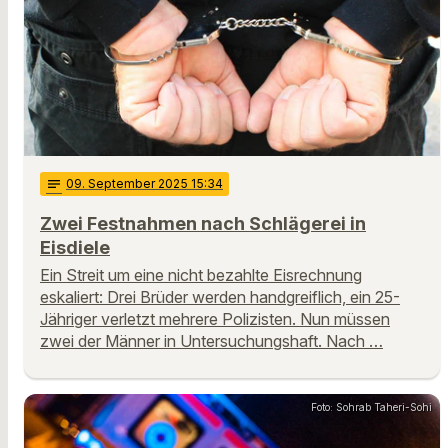
notes
09
. September 2025 15:34
Zwei Festnahmen nach Schlägerei in
Eisdiele
Ein Streit um eine nicht bezahlte Eisrechnung
eskaliert: Drei Brüder werden handgreiflich, ein 25-
Jähriger verletzt mehrere Polizisten. Nun müssen
zwei der Männer in Untersuchungshaft. Nach …
Foto: Sohrab Taheri-Sohi