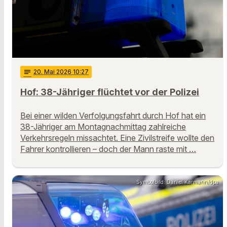
notes
20
. Mai 2026 10:27
Hof: 38-Jähriger flüchtet vor der Polizei
Bei einer wilden Verfolgungsfahrt durch Hof hat ein
38-Jähriger am Montagnachmittag zahlreiche
Verkehrsregeln missachtet. Eine Zivilstreife wollte den
Fahrer kontrollieren – doch der Mann raste mit …
Symbolbild: Daniel Karmann/dpa