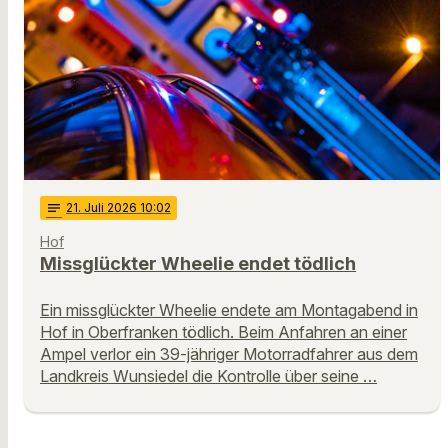
notes
21
. Juli 2026 10:02
Hof
Missglückter Wheelie endet tödlich
Ein missglückter Wheelie endete am Montagabend in
Hof in Oberfranken tödlich. Beim Anfahren an einer
Ampel verlor ein 39-jähriger Motorradfahrer aus dem
Landkreis Wunsiedel die Kontrolle über seine …