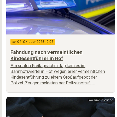
notes
04
. Oktober 2025 10:08
Fahndung nach vermeintlichen
Kindesentführer in Hof
Am späten Freitagnachmittag kam es im
Bahnhofsviertel in Hof wegen einer vermeintlichen
Kindesentführung zu einem Großaufgebot der
Polizei. Zeugen meldeten per Polizeinotruf …
Foto: Rike, pixelio.de