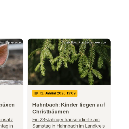
lti, pixelio.de
Symbolfoto: Ron Lach, pexels.com
notes
12
. Januar 2026 13:09
 büxen
Hahnbach: Kinder liegen auf
Christbäumen
insatz
Ein 23-Jähriger transportierte am
ntag in
Samstag in Hahnbach im Landkreis