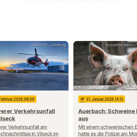
Quelle DRF Luftrettung
Symbolfoto: Markus Wa
 Februar 2026 08:09
notes
21
. Januar 2026 14:12
erer Verkehrsunfall
Auerbach: Schweine
ilseck
aus
er Verkehrsunfall am
Mit einem schweinischen E
chnachmittag in Vilseck im
hatte es die Polizei am Mo