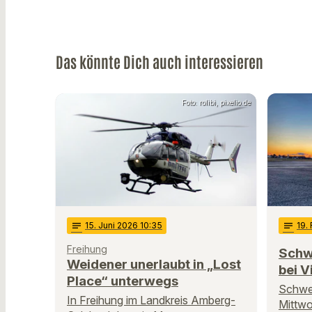
Das könnte Dich auch interessieren
Foto: rolibi, pixelio.de
notes
15
. Juni 2026 10:35
notes
19
.
Freihung
Schw
Weidener unerlaubt in „Lost
bei V
Place“ unterwegs
Schwer
In Freihung im Landkreis Amberg-
Mittwo