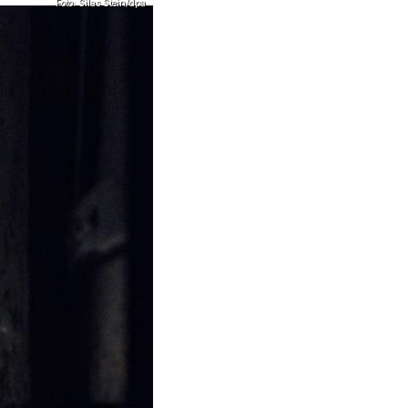
Foto: Silas Stein/dpa