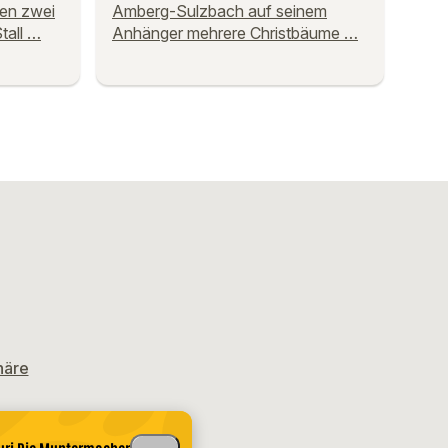
ren zwei
Amberg-Sulzbach auf seinem
tall …
Anhänger mehrere Christbäume …
häre