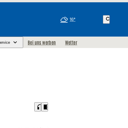
search
16°
Bei uns werben
Wetter
ervice
headphones
chrome_reader_mode