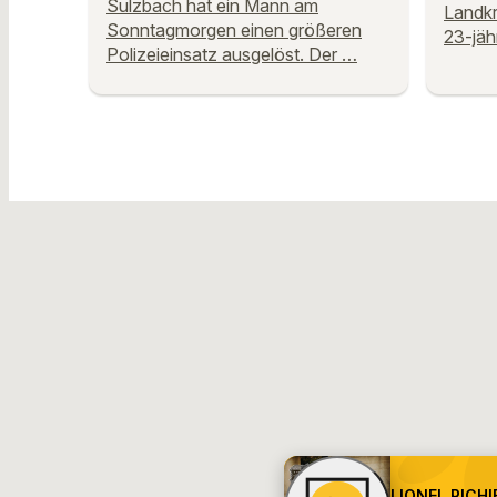
Sulzbach hat ein Mann am
Landkr
Sonntagmorgen einen größeren
23-jäh
Polizeieinsatz ausgelöst. Der …
LIONEL RICHI