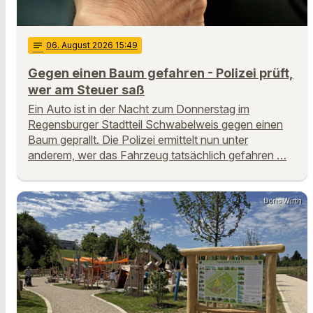
notes
06
. August 2026 15:49
Gegen einen Baum gefahren - Polizei prüft,
wer am Steuer saß
Ein Auto ist in der Nacht zum Donnerstag im
Regensburger Stadtteil Schwabelweis gegen einen
Baum geprallt. Die Polizei ermittelt nun unter
anderem, wer das Fahrzeug tatsächlich gefahren …
Doris Wirth