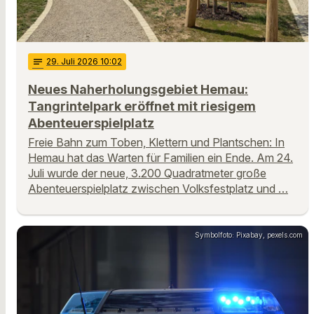
notes
29
. Juli 2026 10:02
Neues Naherholungsgebiet Hemau:
Tangrintelpark eröffnet mit riesigem
Abenteuerspielplatz
Freie Bahn zum Toben, Klettern und Plantschen: In
Hemau hat das Warten für Familien ein Ende. Am 24.
Juli wurde der neue, 3.200 Quadratmeter große
Abenteuerspielplatz zwischen Volksfestplatz und …
Symbolfoto: Pixabay, pexels.com