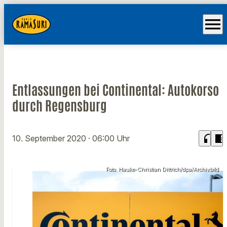
menu
Entlassungen bei Continental: Autokorso
durch Regensburg
headphones
chrome_reader_mode
10. September 2020
· 06:00 Uhr
Foto: Hauke-Christian Dittrich/dpa/Archivbild