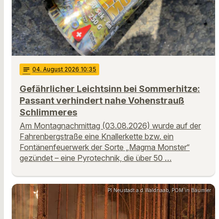
notes
04
. August 2026 10:35
Gefährlicher Leichtsinn bei Sommerhitze:
Passant verhindert nahe Vohenstrauß
Schlimmeres
Am Montagnachmittag (03.08.2026) wurde auf der
Fahrenbergstraße eine Knallerkette bzw. ein
Fontänenfeuerwerk der Sorte „Magma Monster“
gezündet – eine Pyrotechnik, die über 50 …
PI Neustadt a.d.Waldnaab, POM`in Bäumler