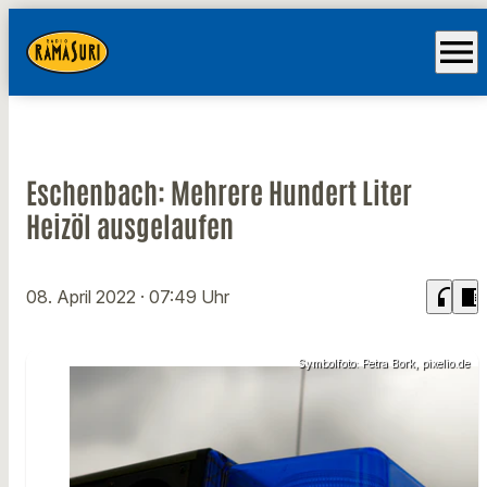
menu
Eschenbach: Mehrere Hundert Liter
Heizöl ausgelaufen
headphones
chrome_reader_mode
08. April 2022
· 07:49 Uhr
Symbolfoto: Petra Bork, pixelio.de