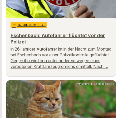
notes
14
. Juli 2026 10:43
Eschenbach: Autofahrer flüchtet vor der
Polizei
in 26-jähriger Autofahrer ist in der Nacht zum Montag
bei Eschenbach vor einer Polizeikontrolle geflüchtet.
Gegen ihn wird nun unter anderem wegen eines
verbotenen Kraftfahrzeugrennens ermittelt. Nach …
Symbolfoto: E. Kopp, pixelio.de