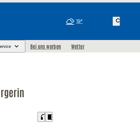
search
19°
Bei uns werben
Wetter
ervice
urgerin
headphones
chrome_reader_mode