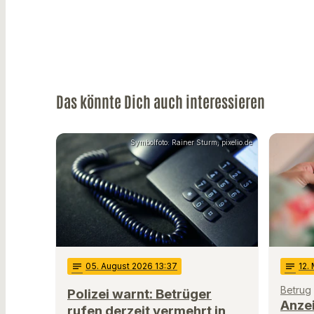
Das könnte Dich auch interessieren
Symbolfoto: Rainer Sturm, pixelio.de
notes
05
. August 2026 13:37
notes
12
.
Betrug
Polizei warnt: Betrüger
Anzei
rufen derzeit vermehrt in