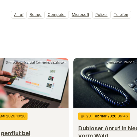
Anruf
Betrug
Computer
Microsoft
Polizei
Telefon
Symbolfoto: Marcial Comeron, pexels.com
Symbolfoto: Rainer St
 Mai 2026 10:20
notes
28
. Februar 2026 09:46
Dubioser Anruf in N
genflut bei
vorm Wald