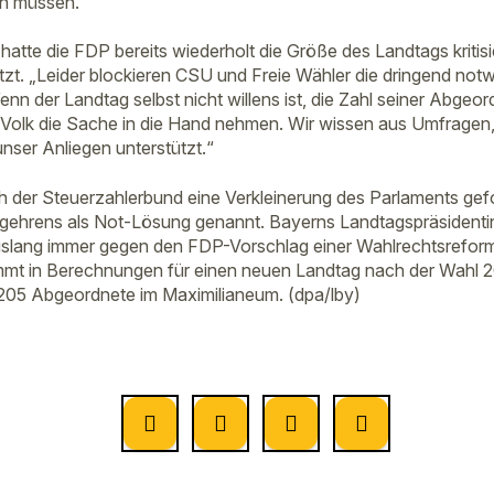
en müssen.“
hatte die FDP bereits wiederholt die Größe des Landtags kritisie
zt. „Leider blockieren CSU und Freie Wähler die dringend not
nn der Landtag selbst nicht willens ist, die Zahl seiner Abgeo
Volk die Sache in die Hand nehmen. Wir wissen aus Umfragen,
nser Anliegen unterstützt.“
 der Steuerzahlerbund eine Verkleinerung des Parlaments gefo
gehrens als Not-Lösung genannt. Bayerns Landtagspräsidentin
bislang immer gegen den FDP-Vorschlag einer Wahlrechtsrefo
mmt in Berechnungen für einen neuen Landtag nach der Wahl 
n 205 Abgeordnete im Maximilianeum. (dpa/lby)