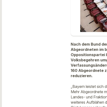
Nach dem Bund der 
Abgeordneten im b
Oppositionspartei
Volksbegehren umge
Verfassungsänderu
160 Abgeordnete zu
reduzieren.
„Bayern leistet sich
Mehr Abgeordnete mac
Landes- und Fraktion
weiteres Aufblähen d