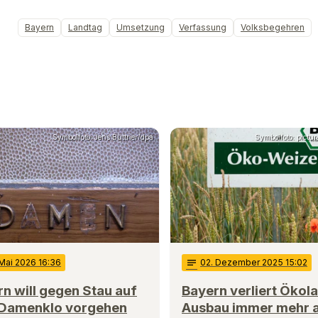
Bayern
Landtag
Umsetzung
Verfassung
Volksbegehren
Symbolfoto: Jens Büttner/dpa
Symbolfoto: pictur
 Mai 2026 16:36
notes
02
. Dezember 2025 15:02
n will gegen Stau auf
Bayern verliert Ökol
Damenklo vorgehen
Ausbau immer mehr 