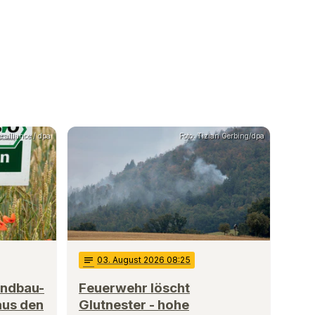
e alliance / dpa
Foto: Tizian Gerbing/dpa
notes
03
. August 2026 08:25
andbau-
Feuerwehr löscht
aus den
Glutnester - hohe