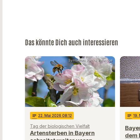
Das könnte Dich auch interessieren
Symbolfoto: Patrick Pleul/dpa
notes
22
. Mai 2026 08:12
notes
19
.
Tag der biologischen Vielfalt
Bayer
Artensterben in Bayern
dem 