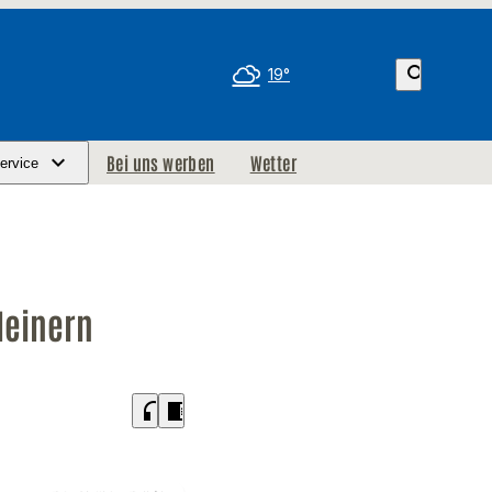
search
19°
Bei uns werben
Wetter
ervice
leinern
headphones
chrome_reader_mode