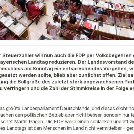
Steuerzahler will nun auch die FDP per Volksbegehren d
ayerischen Landtag reduzieren. Der Landesvorstand der
 beschloss am Sonntag ein entsprechendes Vorgehen, w
setzt werden sollte, blieb aber zunächst offen. Ziel sei
ng die Sollgröße des zuletzt stark angewachsenen Par
 verringern und die Zahl der Stimmkreise in der Folge 
 das größte Landesparlament Deutschlands, und dieses droht n
hen den politischen Betrieb aber nicht besser, sondern nur t
schef Martin Hagen. Die FDP wolle einen schlanken und effizie
es Landtags ist den Menschen im Land nicht vermittelbar – gera