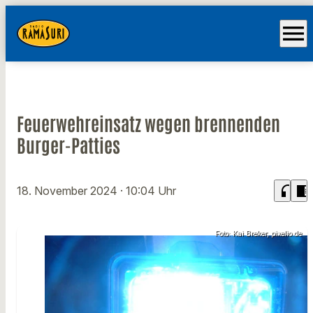
menu
Feuerwehreinsatz wegen brennenden
Burger-Patties
headphones
chrome_reader_mode
18. November 2024
· 10:04 Uhr
Foto: Kai Breker, pixelio.de