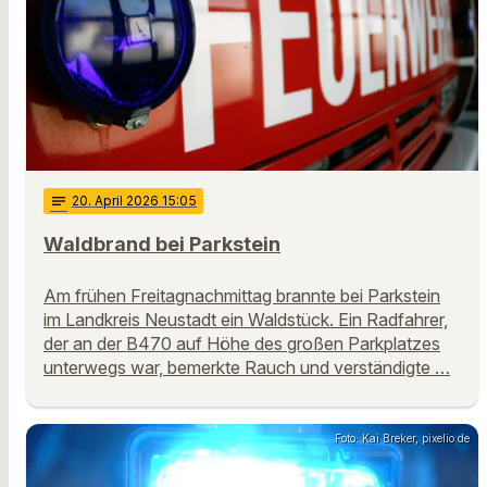
notes
20
. April 2026 15:05
Waldbrand bei Parkstein
Am frühen Freitagnachmittag brannte bei Parkstein
im Landkreis Neustadt ein Waldstück. Ein Radfahrer,
der an der B470 auf Höhe des großen Parkplatzes
unterwegs war, bemerkte Rauch und verständigte …
Foto: Kai Breker, pixelio.de