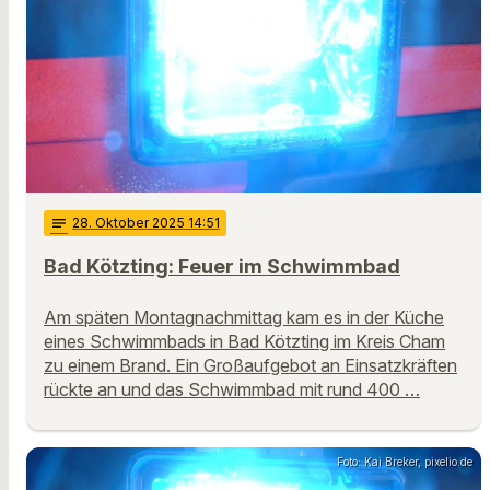
notes
28
. Oktober 2025 14:51
Bad Kötzting: Feuer im Schwimmbad
Am späten Montagnachmittag kam es in der Küche
eines Schwimmbads in Bad Kötzting im Kreis Cham
zu einem Brand. Ein Großaufgebot an Einsatzkräften
rückte an und das Schwimmbad mit rund 400 …
Foto: Kai Breker, pixelio.de