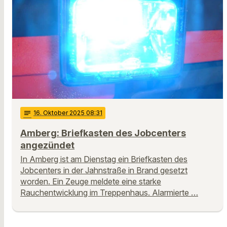
notes
16
. Oktober 2025 08:31
Amberg: Briefkasten des Jobcenters
angezündet
In Amberg ist am Dienstag ein Briefkasten des
Jobcenters in der Jahnstraße in Brand gesetzt
worden. Ein Zeuge meldete eine starke
Rauchentwicklung im Treppenhaus. Alarmierte …