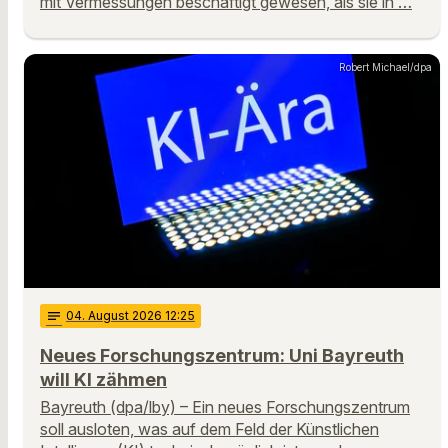
mit Vermessungen beschäftigt gewesen, als sie in …
Robert Michael/dpa
notes
04
. August 2026 12:25
Neues Forschungszentrum: Uni Bayreuth
will KI zähmen
Bayreuth (dpa/lby) – Ein neues Forschungszentrum
soll ausloten, was auf dem Feld der Künstlichen