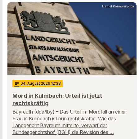
Daniel Karmann/dpa
notes
04
. August 2026 12:38
Mord in Kulmbach: Urteil ist jetzt
rechtskräftig
Bayreuth (dpa/lby) – Das Urteil im Mordfall an einer
Frau in Kulmbach ist nun rechtskräftig. Wie das
Landgericht Bayreuth mitteilte, verwarf der
Bundesgerichtshof (BGH) die Revision des …