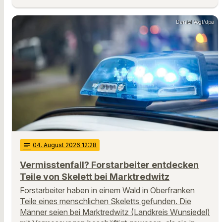
Daniel Vogl/dpa
notes
04
. August 2026 12:28
Vermisstenfall? Forstarbeiter entdecken
Teile von Skelett bei Marktredwitz
Forstarbeiter haben in einem Wald in Oberfranken
Teile eines menschlichen Skeletts gefunden. Die
Männer seien bei Marktredwitz (Landkreis Wunsiedel)