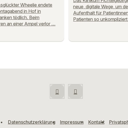
Das Klinikum Fichtelgebirg
ssglückter Wheelie endete
neue, digitale Wege, um d
tagabend in Hof in
Aufenthalt für Patientinne
anken tödlich. Beim
Patienten so unkomplizier
en an einer Ampel verlor …
Datenschutzerklärung
Impressum
Kontakt
Privatsp