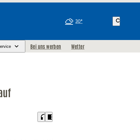
search
30°
Bei uns werben
Wetter
ervice
auf
headphones
chrome_reader_mode