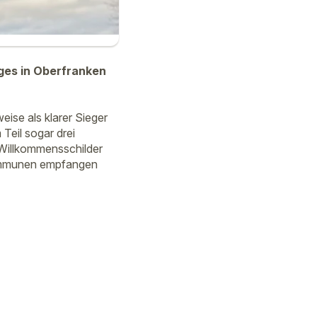
ges in Oberfranken
eise als klarer Sieger
eil sogar drei
 Willkommensschilder
Kommunen empfangen