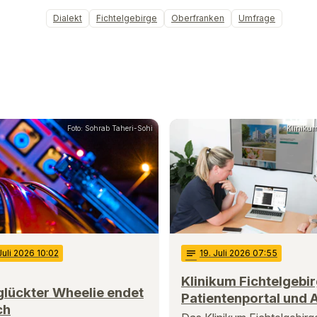
Dialekt
Fichtelgebirge
Oberfranken
Umfrage
Foto: Sohrab Taheri-Sohi
Klinikum
 Juli 2026 10:02
notes
19
. Juli 2026 07:55
Klinikum Fichtelgebir
glückter Wheelie endet
Patientenportal und 
ch