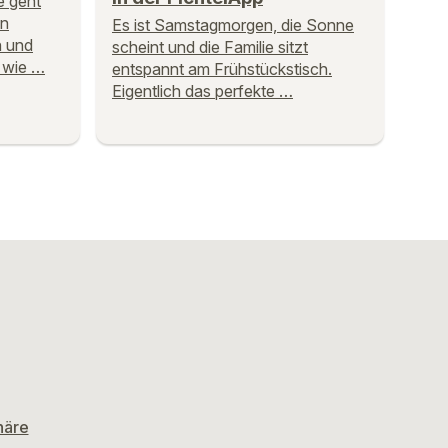
e geht
en
Es ist Samstagmorgen, die Sonne
n und
scheint und die Familie sitzt
t wie …
entspannt am Frühstückstisch.
Eigentlich das perfekte …
häre