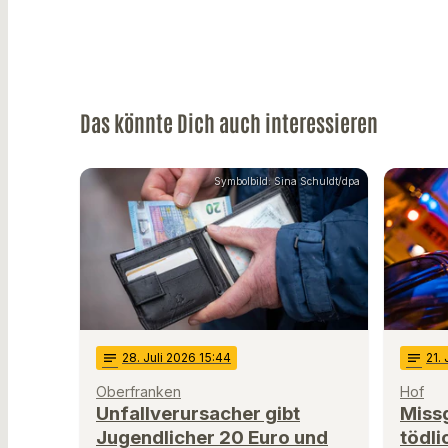
Das könnte Dich auch interessieren
Symbolbild: Sina Schuldt/dpa
notes
28
. Juli 2026 15:44
notes
21
.
Oberfranken
Hof
Unfallverursacher gibt
Miss
Jugendlicher 20 Euro und
tödli