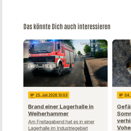
Das könnte Dich auch interessieren
CANVA/Ramasuri
notes
25
. Juli 2026 10:03
notes
04
Brand einer Lagerhalle in
Gefäh
Weiherhammer
Somm
verhi
Am Freitagabend hat es in einer
Vohe
Lagerhalle im Industriegebiet