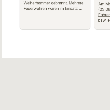
Weiherhammer gebrannt. Mehrere
Am Mo
Feuerwehren waren im Einsatz …
(03.08
Fahren
bzw. e