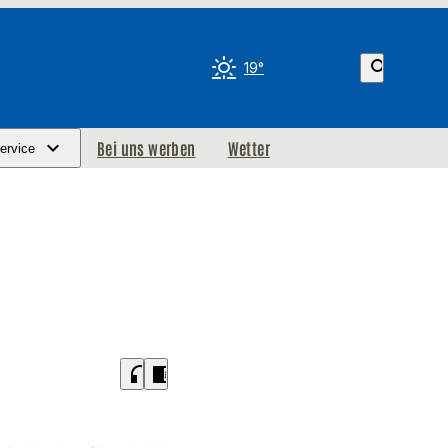
search
19°
Bei uns werben
Wetter
ervice
headphones
chrome_reader_mode