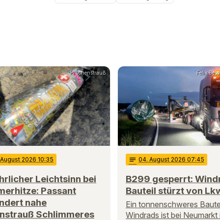
PI Vohenstrauß
Felix Be
. August 2026 10:35
notes
04
. August 2026 07:45
rlicher Leichtsinn bei
B299 gesperrt: Wind
erhitze: Passant
Bauteil stürzt von Lk
ndert nahe
Ein tonnenschweres Bautei
nstrauß Schlimmeres
Windrads ist bei Neumarkt 