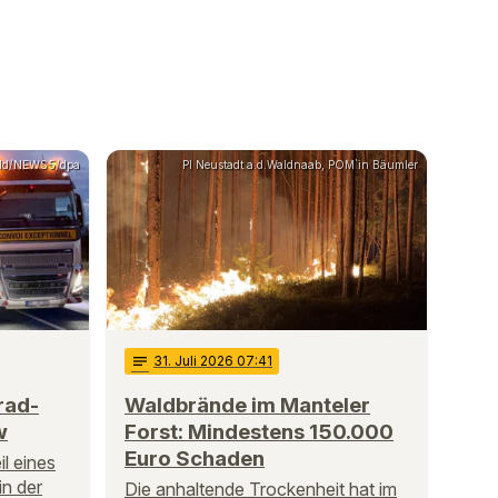
sold/NEWS5/dpa
PI Neustadt a.d.Waldnaab, POM`in Bäumler
notes
31
. Juli 2026 07:41
rad-
Waldbrände im Manteler
w
Forst: Mindestens 150.000
Euro Schaden
l eines
in der
Die anhaltende Trockenheit hat im