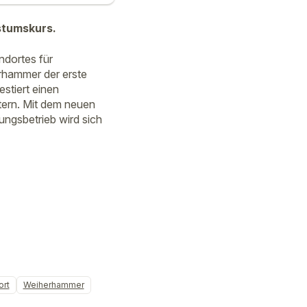
stumskurs.
ndortes für
rhammer der erste
estiert einen
itern. Mit dem neuen
ungsbetrieb wird sich
ort
Weiherhammer