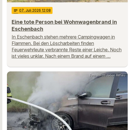
notes
07
. Juli 2026 12:08
Eine tote Person bei Wohnwagenbrand in
Eschenbach
In Eschenbach stehen mehrere Campingwagen in
Flammen. Bei den Löscharbeiten finden
Feuerwehrleute verbrannte Reste einer Leiche. Noch
ist vieles unklar. Nach einem Brand auf einem …
Foto: Polizeistation Rehau