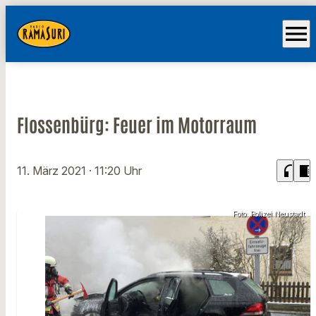
menu
Flossenbürg: Feuer im Motorraum
headphones
chrome_reader_mode
11. März 2021
· 11:20 Uhr
Foto: Polizei Neustadt