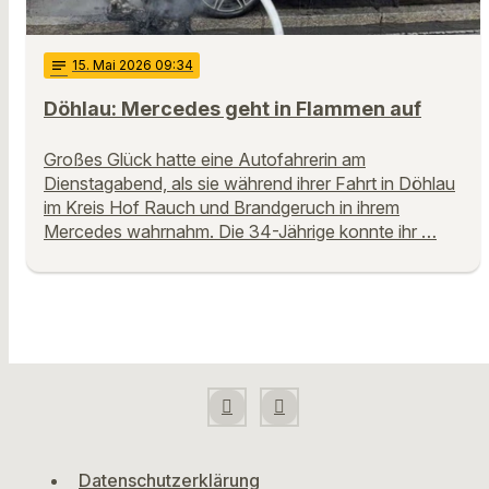
notes
15
. Mai 2026 09:34
Döhlau: Mercedes geht in Flammen auf
Großes Glück hatte eine Autofahrerin am
Dienstagabend, als sie während ihrer Fahrt in Döhlau
im Kreis Hof Rauch und Brandgeruch in ihrem
Mercedes wahrnahm. Die 34-Jährige konnte ihr …
Datenschutzerklärung