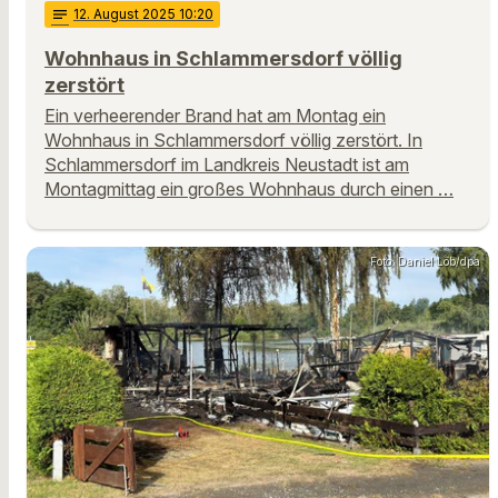
notes
12
. August 2025 10:20
Wohnhaus in Schlammersdorf völlig
zerstört
Ein verheerender Brand hat am Montag ein
Wohnhaus in Schlammersdorf völlig zerstört. In
Schlammersdorf im Landkreis Neustadt ist am
Montagmittag ein großes Wohnhaus durch einen …
Foto: Daniel Löb/dpa