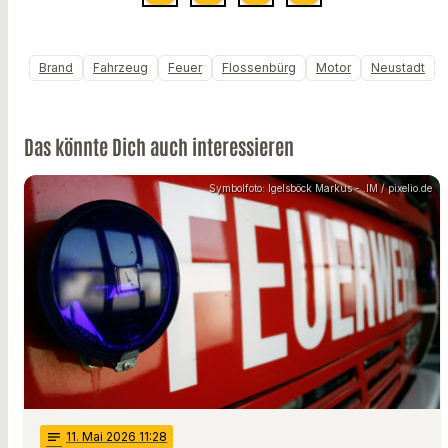
Brand
Fahrzeug
Feuer
Flossenbürg
Motor
Neustadt
Das könnte Dich auch interessieren
Symbolfoto: Igelsböck Markus - .IM / pixelio.de
notes
11
. Mai 2026 11:28