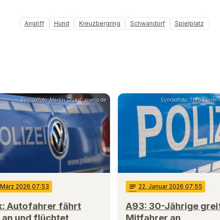
Angriff
Hund
Kreuzbergring
Schwandorf
Spielplatz
Symbolfoto: Martin Quast, pixelio.de
Symbolfoto: Timo Klosterm
. März 2026 07:53
notes
22
. Januar 2026 07:55
: Autofahrer fährt
A93: 30-Jährige grei
an und flüchtet
Mitfahrer an