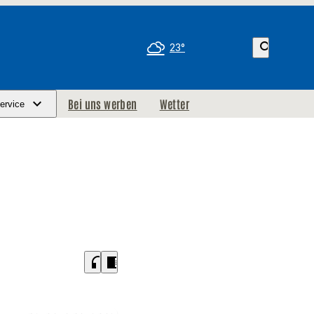
search
23°
Bei uns werben
Wetter
ervice
headphones
chrome_reader_mode