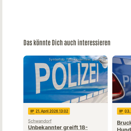
Das könnte Dich auch interessieren
Symbolfoto: Timo Klostermeier, pixelio.de
notes
21
. April 2026 13:02
notes
03
Schwandorf
Bruck
Unbekannter greift 18-
Hund 