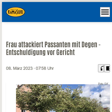
menu
Frau attackiert Passanten mit Degen -
Entschuldigung vor Gericht
headphones
chrome_reader_mode
08. März 2023
· 07:58 Uhr
Foto: DK