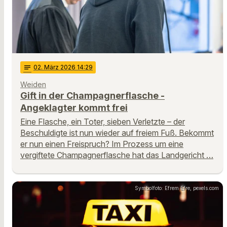
notes
02
. März 2026 14:29
Weiden
Gift in der Champagnerflasche -
Angeklagter kommt frei
Eine Flasche, ein Toter, sieben Verletzte – der
Beschuldigte ist nun wieder auf freiem Fuß. Bekommt
er nun einen Freispruch? Im Prozess um eine
vergiftete Champagnerflasche hat das Landgericht …
Symbolfoto: Efrem Efre, pexels.com