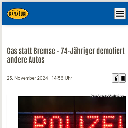
menu
Gas statt Bremse - 74-Jähriger demoliert
andere Autos
headphones
chrome_reader_mode
25. November 2024
· 14:56 Uhr
Foto: Soeren Stache/dpa