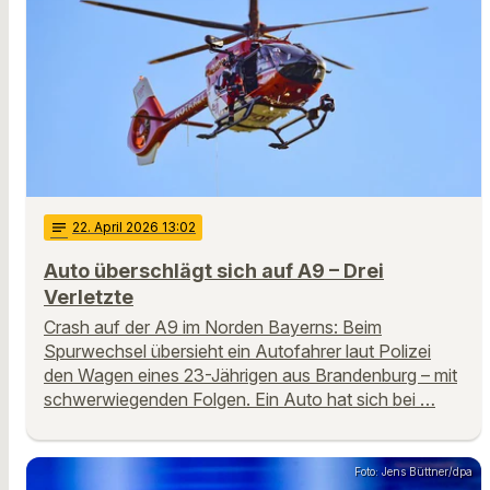
notes
22
. April 2026 13:02
Auto überschlägt sich auf A9 – Drei
Verletzte
Crash auf der A9 im Norden Bayerns: Beim
Spurwechsel übersieht ein Autofahrer laut Polizei
den Wagen eines 23-Jährigen aus Brandenburg – mit
schwerwiegenden Folgen. Ein Auto hat sich bei …
Foto: Jens Büttner/dpa