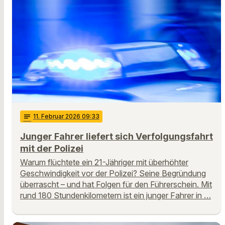
notes
11
. Februar 2026 09:33
Junger Fahrer liefert sich Verfolgungsfahrt
mit der Polizei
Warum flüchtete ein 21-Jähriger mit überhöhter
Geschwindigkeit vor der Polizei? Seine Begründung
überrascht – und hat Folgen für den Führerschein. Mit
rund 180 Stundenkilometern ist ein junger Fahrer in …