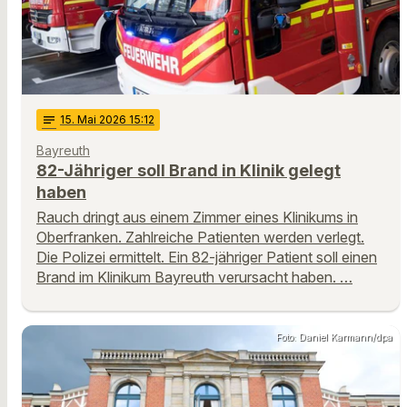
notes
15
. Mai 2026 15:12
Bayreuth
82-Jähriger soll Brand in Klinik gelegt
haben
Rauch dringt aus einem Zimmer eines Klinikums in
Oberfranken. Zahlreiche Patienten werden verlegt.
Die Polizei ermittelt. Ein 82-jähriger Patient soll einen
Brand im Klinikum Bayreuth verursacht haben. …
Foto: Daniel Karmann/dpa