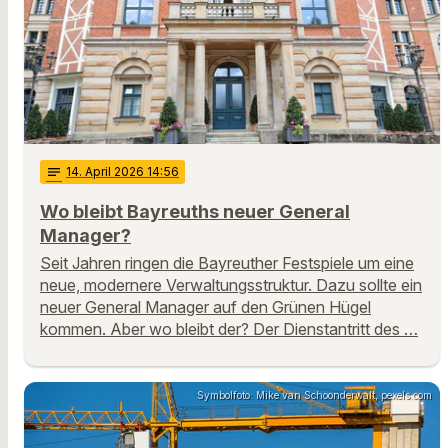
notes
14
. April 2026 14:56
Wo bleibt Bayreuths neuer General
Manager?
Seit Jahren ringen die Bayreuther Festspiele um eine
neue, modernere Verwaltungsstruktur. Dazu sollte ein
neuer General Manager auf den Grünen Hügel
kommen. Aber wo bleibt der? Der Dienstantritt des …
Symbolfoto: Mike van Schoonderwalt, pexels.com