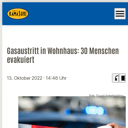
menu
Gasaustritt in Wohnhaus: 30 Menschen
evakuiert
headphones
chrome_reader_mode
13. Oktober 2022
· 14:46 Uhr
Foto: David Inderlied/dpa