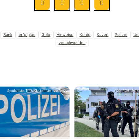
Bank
erfolglos
Geld
Hinweise
Konto
Kuvert
Polizei
Un
verschwunden
Symbolfoto: Timo Klostermeier, pixelio.de
Foto: RGB Medie