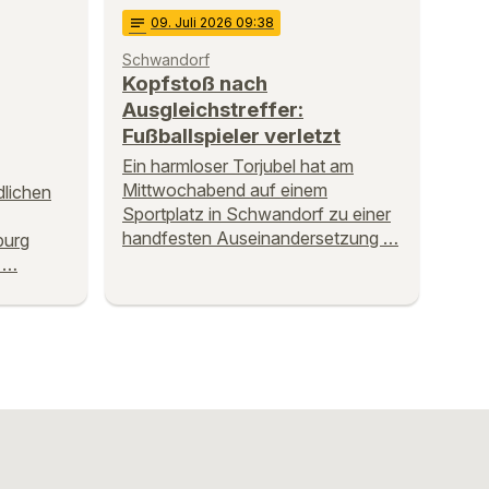
notes
09
. Juli 2026 09:38
Schwandorf
Kopfstoß nach
Ausgleichstreffer:
Fußballspieler verletzt
Ein harmloser Torjubel hat am
Mittwochabend auf einem
lichen
Sportplatz in Schwandorf zu einer
handfesten Auseinandersetzung …
burg
r …