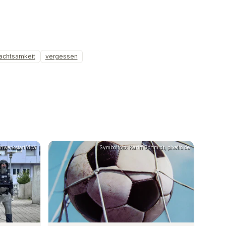
achtsamkeit
vergessen
nwerkstatt/dpa
Symbolfoto: Karin Schmidt, pixelio.de