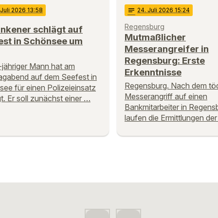
 Juli 2026 13:58
notes
24
. Juli 2026 15:24
Regensburg
nkener schlägt auf
Mutmaßlicher
est in Schönsee um
Messerangreifer in
Regensburg: Erste
-jähriger Mann hat am
Erkenntnisse
gabend auf dem Seefest in
Regensburg. Nach dem töd
ee für einen Polizeieinsatz
Messerangriff auf einen
t. Er soll zunächst einer …
Bankmitarbeiter in Regens
laufen die Ermittlungen de