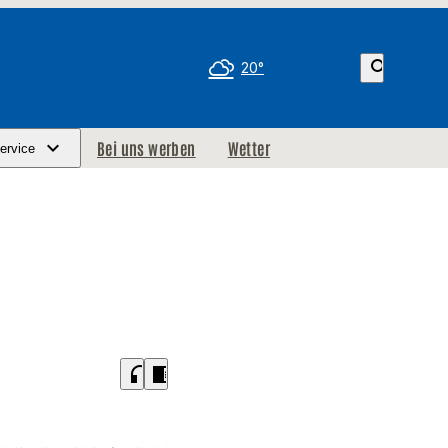
search
20°
Bei uns werben
Wetter
ervice
headphones
chrome_reader_mode