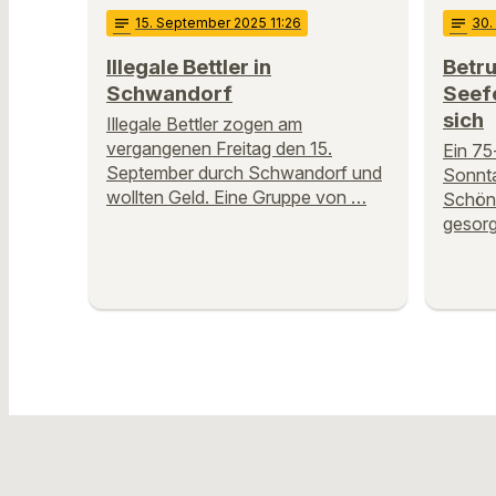
notes
15
. September 2025 11:26
notes
30
.
Illegale Bettler in
Betru
Schwandorf
Seef
sich
Illegale Bettler zogen am
vergangenen Freitag den 15.
Ein 75
September durch Schwandorf und
Sonnta
wollten Geld. Eine Gruppe von …
Schöns
gesorg