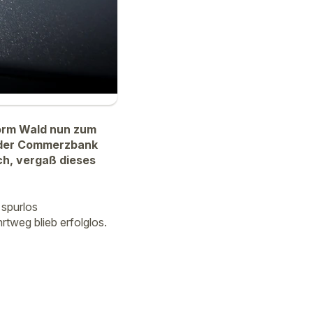
orm Wald nun zum
i der Commerzbank
ch, vergaß dieses
 spurlos
weg blieb erfolglos.