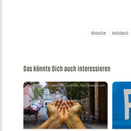
Absuche
Autodach
Das könnte Dich auch interessieren
Symbolbild: truthseeker08, cristinoiu_filip, pixabay.com