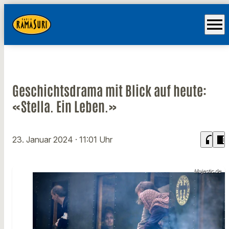
menu
Geschichtsdrama mit Blick auf heute:
«Stella. Ein Leben.»
headphones
chrome_reader_mode
23. Januar 2024
· 11:01 Uhr
Majestic.de