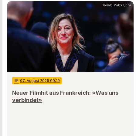
Gerald Matzka/dpa
notes
07
. August 2025 09:19
Neuer Filmhit aus Frankreich: «Was uns
verbindet»