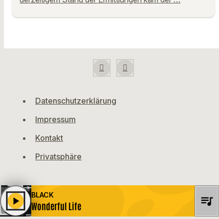
Datenschutzerklärung
Impressum
Kontakt
Privatsphäre
BLACK
queue_music
play_arrow
Wonderful Life