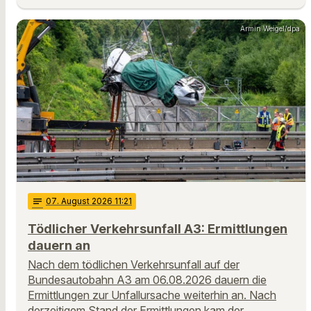
Armin Weigel/dpa
notes
07
. August 2026 11:21
Tödlicher Verkehrsunfall A3: Ermittlungen
dauern an
Nach dem tödlichen Verkehrsunfall auf der
Bundesautobahn A3 am 06.08.2026 dauern die
Ermittlungen zur Unfallursache weiterhin an. Nach
derzeitigem Stand der Ermittlungen kam der …