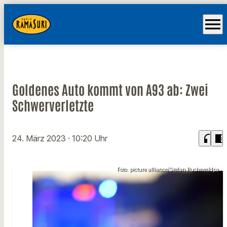
menu
Goldenes Auto kommt von A93 ab: Zwei
Schwerverletzte
headphones
chrome_reader_mode
24. März 2023
· 10:20 Uhr
Foto: picture alliance/Stefan Puchner/dpa