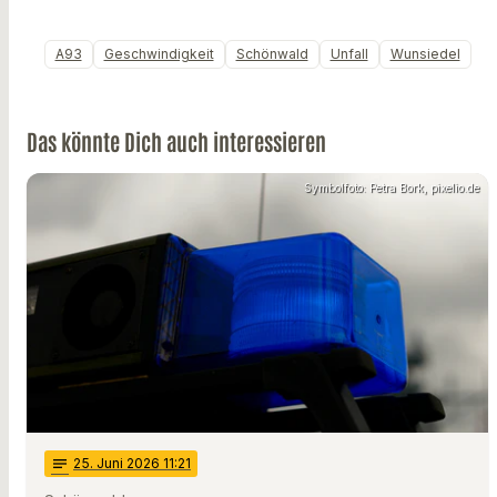
A93
Geschwindigkeit
Schönwald
Unfall
Wunsiedel
Das könnte Dich auch interessieren
Symbolfoto: Petra Bork, pixelio.de
notes
25
. Juni 2026 11:21