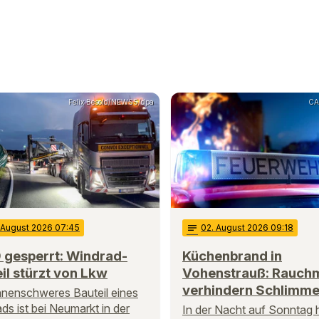
Felix Besold/NEWS5/dpa
CA
. August 2026 07:45
notes
02
. August 2026 09:18
 gesperrt: Windrad-
Küchenbrand in
il stürzt von Lkw
Vohenstrauß: Rauch
verhindern Schlimme
nnenschweres Bauteil eines
ds ist bei Neumarkt in der
In der Nacht auf Sonntag h