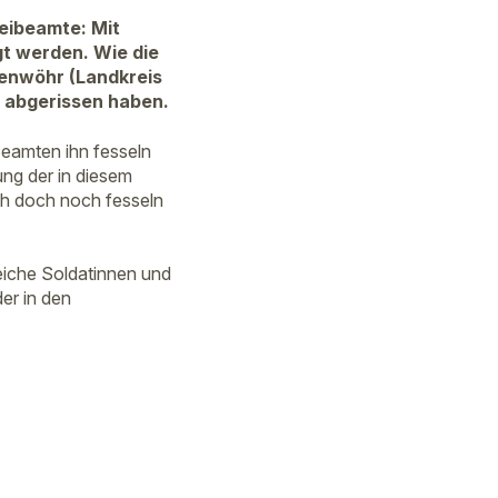
zeibeamte: Mit
gt werden. Wie die
fenwöhr (Landkreis
 abgerissen haben.
 Beamten ihn fesseln
ung der in diesem
ich doch noch fesseln
eiche Soldatinnen und
der in den