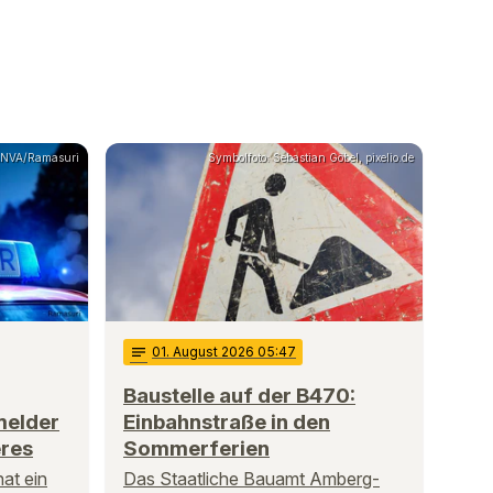
NVA/Ramasuri
Symbolfoto: Sebastian Göbel, pixelio.de
notes
01
. August 2026 05:47
Baustelle auf der B470:
melder
Einbahnstraße in den
res
Sommerferien
at ein
Das Staatliche Bauamt Amberg-