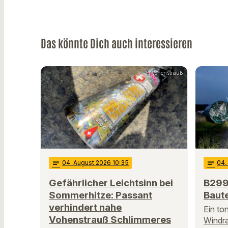
Das könnte Dich auch interessieren
PI Vohenstrauß
notes
04
. August 2026 10:35
notes
04
Gefährlicher Leichtsinn bei
B299
Sommerhitze: Passant
Baute
verhindert nahe
Ein to
Vohenstrauß Schlimmeres
Windra