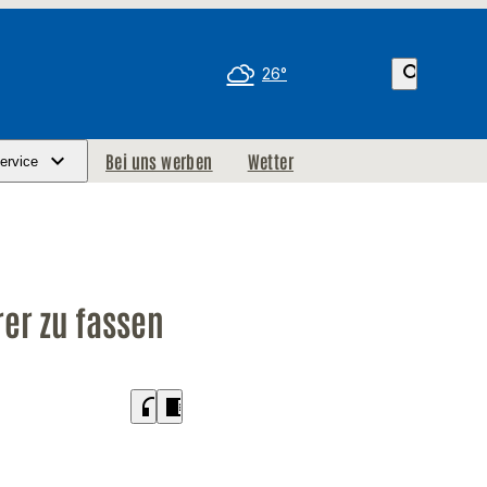
search
26°
Bei uns werben
Wetter
ervice
rer zu fassen
headphones
chrome_reader_mode