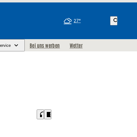
search
27°
Bei uns werben
Wetter
ervice
headphones
chrome_reader_mode