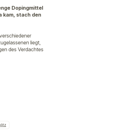
enge Dopingmittel
pa kam, stach den
 verschiedener
ugelassenen liegt,
egen des Verdachtes
itz