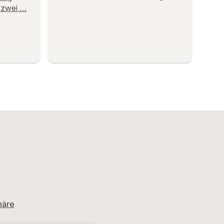
, zwei …
häre