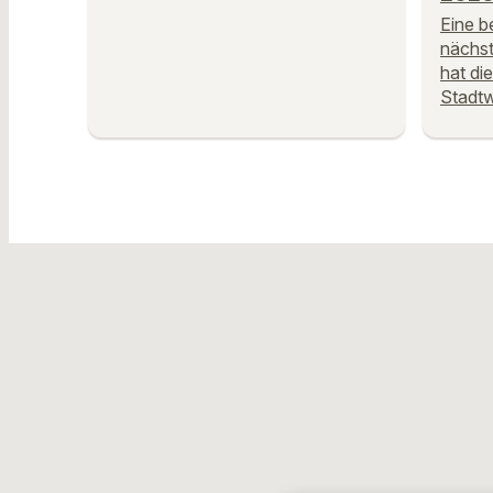
Eine b
nächst
hat di
Stadt