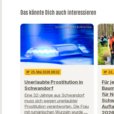
Das könnte Dich auch interessieren
Symbolbild: Jens Büttner/dpa
notes
25
. Mai 2026 08:02
notes
23
.
Unerlaubte Prostitution in
Für j
Schwandorf
Baum
für 
Eine 32-Jährige aus Schwandorf
Schwa
muss sich wegen unerlaubter
Aufla
Prostitution verantworten. Die Frau
mit rumänischen Wurzeln wurde …
202