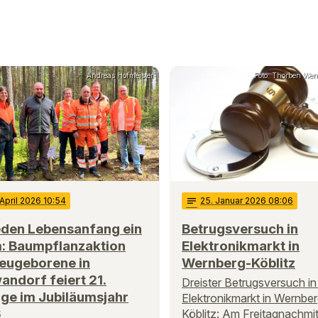
Andreas Hofmeister
Foto: Thorben Weng
 April 2026 10:54
notes
25
. Januar 2026 08:06
eden Lebensanfang ein
Betrugsversuch in
: Baumpflanzaktion
Elektronikmarkt in
Neugeborene in
Wernberg-Köblitz
ndorf feiert 21.
Dreister Betrugsversuch i
ge im Jubiläumsjahr
Elektronikmarkt in Wernbe
6
Köblitz: Am Freitagnachmi