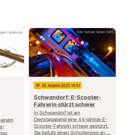
ert / pixelio.de
Foto: Sohrab Taheri-Sohi
notes
20
. August 2025 14:51
Schwandorf: E-Scooter-
Fahrerin stürzt schwer
In Schwandorf ist am
Dienstagabend eine 44-jährige E-
n einem
Scooter-Fahrerin schwer gestürzt.
rg-
Sie befuhr einen Schotterweg an …
ttag