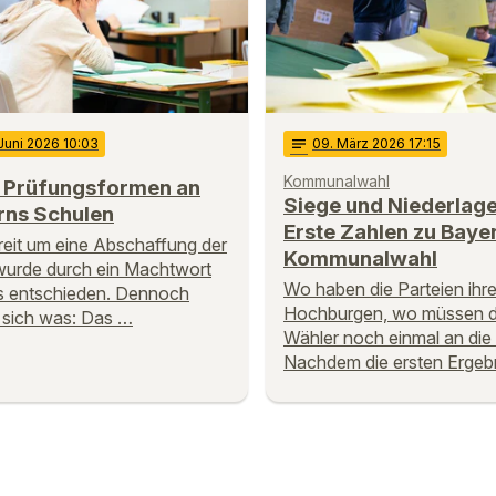
 Juni 2026 10:03
notes
09
. März 2026 17:15
Kommunalwahl
 Prüfungsformen an
Siege und Niederlage
rns Schulen
Erste Zahlen zu Baye
reit um eine Abschaffung der
Kommunalwahl
urde durch ein Machtwort
Wo haben die Parteien ihr
s entschieden. Dennoch
Hochburgen, wo müssen d
 sich was: Das …
Wähler noch einmal an die
Nachdem die ersten Ergeb