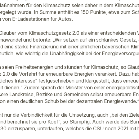
aßnahmen für den Klimaschutz seien daher in dem Klimaschut
vorgelegt wurde. In Summe enthält es 150 Punkte, etwa zum S
 von E-Ladestationen für Autos.
lauber vom Klimaschutzgesetz 2.0 als einer entscheidenden 
mawandel und betonte: „Wir setzen auf ein schlankes Gesetz,
ne starke Finanzierung mit einer jährlichen bayerischen Klima
tlich, wie wichtig die Unabhängigkeit bei der Energieversorgu
 seien Freiheitsenergien und stünden für Klimaschutz, so Glaub
 2.0 die Vorfahrt für erneuerbare Energien verankert. Dazu ha
iches Interesse“ festgeschrieben und klargestellt, dass erneue
it dienen.“ Zudem sprach der Minister von einer energiepolitis
sere Landkreise, Bezirke und Gemeinden selbst erneuerbare En
on einen deutlichen Schub bei der dezentralen Energiewende.
ht nur die Verbindlichkeit für die Umsetzung, auch „bei den Zi
und berechnet sie pro Kopf“, so Stümpfig. Auch werde das Bun
30 einzusparen, unterlaufen, welches die CSU noch 2021 mit 