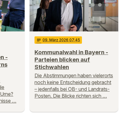
notes
09
. März 2026 07:45
Kommunalwahl in Bayern -
n -
Parteien blicken auf
rns
Stichwahlen
Die Abstimmungen haben vielerorts
e
noch keine Entscheidung gebracht
ie
– jedenfalls bei OB- und Landrats-
 Urne?
Posten. Die Blicke richten sich …
nisse …