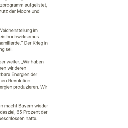
zprogramm aufgelistet,
chutz der Moore und
Weichenstellung im
 ein hochwirksames
milliarde.“ Der Krieg in
ng sei.
er weiter. „Wir haben
ben wir deren
rbare Energien der
chen Revolution:
ergien produzieren. Wir
“
elen macht Bayern wieder
desziel, 65 Prozent der
beschlossen hatte.