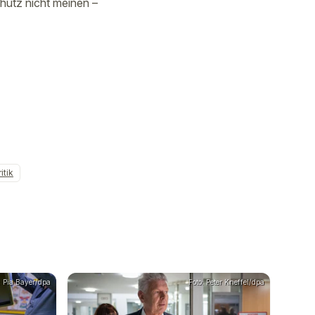
chutz nicht meinen –
itik
: Pia Bayer/dpa
Foto: Peter Kneffel/dpa