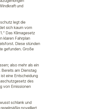
 dazugehörigen
Windkraft und
schutz legt die
idet sich kaum vom
.“ Das Klimagesetz
en klaren Fahrplan
atsforst. Diese stünden
rte gefunden. Große
sen; also mehr als ein
. Bereits am Dienstag
 ist eine Entscheidung
imaschutzgesetz des
ung von Emissionen
ewusst schlank und
regelmäßig novelliert