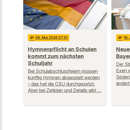
notes
06
. Mai 2026 07:51
notes
18
.
Hymnenpflicht an Schulen
Neue
kommt zum nächsten
Baye
Schuljahr
Der St
Exen w
Bei Schulabschlussfeiern müssen
Söder
künftig Hymnen abgespielt werden
ändert
– das hat die CSU durchgesetzt.
Aber bei Zeitplan und Details gibt …