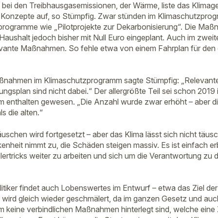
bei den Treibhausgasemissionen, der Wärme, liste das Klimages
r Konzepte auf, so Stümpfig. Zwar stünden im Klimaschutzpro
programme wie „Pilotprojekte zur Dekarbonisierung“. Die Maß
 Haushalt jedoch bisher mit Null Euro eingeplant. Auch im zwei
elevante Maßnahmen. So fehle etwa von einem Fahrplan für den
aßnahmen im Klimaschutzprogramm sagte Stümpfig: „Relevan
gsplan sind nicht dabei.“ Der allergrößte Teil sei schon 2019 
 enthalten gewesen. „Die Anzahl wurde zwar erhöht – aber
ls die alten.“
uschen wird fortgesetzt – aber das Klima lässt sich nicht täus
nheit nimmt zu, die Schäden steigen massiv. Es ist einfach erb
ertricks weiter zu arbeiten und sich um die Verantwortung zu 
iker findet auch Lobenswertes im Entwurf – etwa das Ziel der K
wird gleich wieder geschmälert, da im ganzen Gesetz und auc
keine verbindlichen Maßnahmen hinterlegt sind, welche eine 