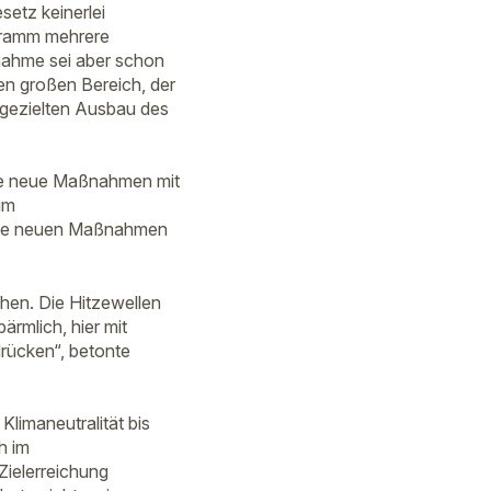
etz keinerlei
gramm mehrere
nahme sei aber schon
ten großen Bereich, der
 gezielten Ausbau des
te neue Maßnahmen mit
im
 die neuen Maßnahmen
chen. Die Hitzewellen
ärmlich, hier mit
drücken“, betonte
limaneutralität bis
h im
Zielerreichung