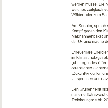
werden müsse. Die M
welches zeitgleich 
Wälder oder zum Bau
Am Sonntag sprach G
Kampf gegen den Kli
Maßnahmenpaket und ei
der Ukraine mache deu
Erneuerbare Energien
im Klimaschutzgesetz
„überragendes öffentl
öffentlichen Sicherhe
„Zukünftig dürfen un
versprechen uns dav
Den Grünen fehlt nic
mal eine Extrawurst 
Treibhausgase bis 20