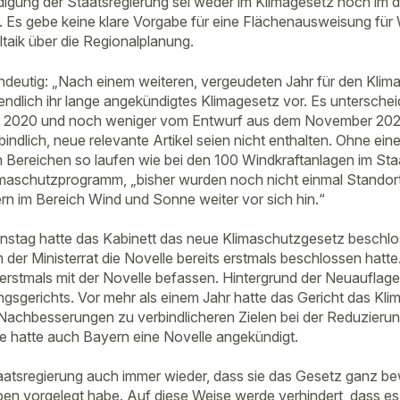
igung der Staatsregierung sei weder im Klimagesetz noch im
 Es gebe keine klare Vorgabe für eine Flächenausweisung für 
taik über die Regionalplanung.
indeutig: „Nach einem weiteren, vergeudeten Jahr für den Klima
endlich ihr lange angekündigtes Klimagesetz vor. Es untersche
 2020 und noch weniger vom Entwurf aus dem November 2021
indlich, neue relevante Artikel seien nicht enthalten. Ohne ein
en Bereichen so laufen wie bei den 100 Windkraftanlagen im Sta
limaschutzprogramm, „bisher wurden noch nicht einmal Stando
n im Bereich Wind und Sonne weiter vor sich hin.“
tag hatte das Kabinett das neue Klimaschutzgesetz beschlos
der Ministerrat die Novelle bereits erstmals beschlossen hatte
 erstmals mit der Novelle befassen. Hintergrund der Neuauflage
sgerichts. Vor mehr als einem Jahr hatte das Gericht das Kl
d Nachbesserungen zu verbindlicheren Zielen bei der Reduzier
lge hatte auch Bayern eine Novelle angekündigt.
aatsregierung auch immer wieder, dass sie das Gesetz ganz b
n vorgelegt habe. Auf diese Weise werde verhindert, dass es 