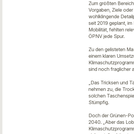
Zum größten Bereich 
Vorgaben, Ziele ode
wohlklingende Detail
seit 2019 geplant, im
Mobilität, fehlten r
ÖPNV jede Spur.
Zu den gelisteten M
einem klaren Umsetzun
Klimaschutzprogramm
sind noch fraglicher a
„Das Tricksen und Tä
nehmen zu, die Trocke
solchen Taschenspiel
Stümpfig.
Doch der Grünen-Polit
2040. „Aber das Lob 
Klimaschutzprogramm 