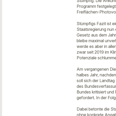
Stümpfig. Die Ankünd
Programm festgelegt.
Freiflächen-Photovol
Stümpfigs Fazit ist e
Staatsregierung nun 
Gesetz aus dem Jahr
bleibe maximal unverb
werde es aber in all
zwar seit 2019 im K
Potenziale schlummer
Am vergangenen Diens
halbes Jahr, nachdem 
soll sich der Landtag
des Bundesverfassung
Bundes kritisiert un
gefordert. In der Fo
Dabei betonte die St
ohne konkrete Angabe