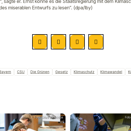
“, sagte er. Ernst könne es die Staatsregierung mit dem Klimas
e des miserablen Entwurfs zu lesen“. (dpa/lby)
Bayern
CSU
Die Grünen
Gesetz
Klimaschutz
Klimawandel
Kr
Foto: Silas Stein/dpa
Foto