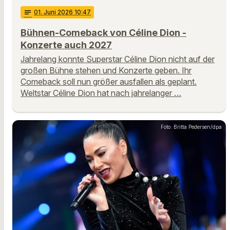
notes
01
. Juni 2026 10:47
Bühnen-Comeback von Céline Dion -
Konzerte auch 2027
Jahrelang konnte Superstar Céline Dion nicht auf der
großen Bühne stehen und Konzerte geben. Ihr
Comeback soll nun größer ausfallen als geplant.
Weltstar Céline Dion hat nach jahrelanger …
Foto: Britta Pedersen/dpa