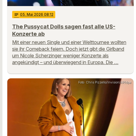
notes
05
. Mai 2026 08:12
The Pussycat Dolls sagen fast alle US-
Konzerte ab
Mit einer neuen Single und einer Welttournee wollten
sie ihr Comeback feiern. Doch jetzt gibt die Girlband
um Nicole Scherzinger weniger Konzerte als
angekündigt – und überwiegend in Europa. Die …
Foto: Chris Pizzello/Invision/AP/dpa