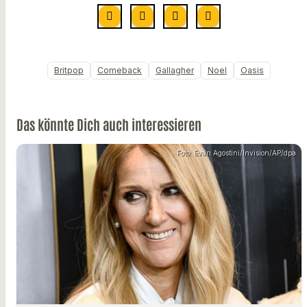
Britpop
Comeback
Gallagher
Noel
Oasis
Das könnte Dich auch interessieren
Foto: Evan Agostini/Invision/AP/dpa