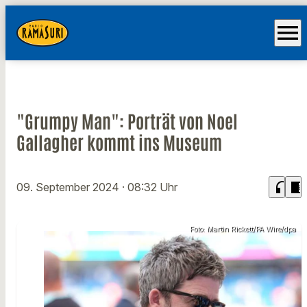
menu
"Grumpy Man": Porträt von Noel
Gallagher kommt ins Museum
headphones
chrome_reader_mode
09. September 2024
· 08:32 Uhr
Foto: Martin Rickett/PA Wire/dpa