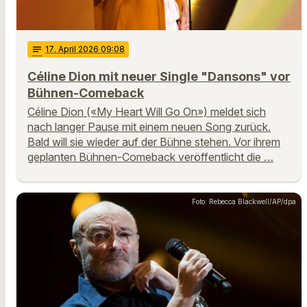
notes
17
. April 2026 09:08
Céline Dion mit neuer Single "Dansons" vor
Bühnen-Comeback
Céline Dion («My Heart Will Go On») meldet sich
nach langer Pause mit einem neuen Song zurück.
Bald will sie wieder auf der Bühne stehen. Vor ihrem
geplanten Bühnen-Comeback veröffentlicht die …
Foto: Rebecca Blackwell/AP/dpa