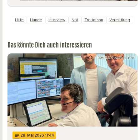
Hilfe
Hunde
Interview
Not
Trottmann
Vermittlung
Das könnte Dich auch interessieren
Foto: ILS Oberpfalz-Nord
notes
28
. Mai 2026 11:44