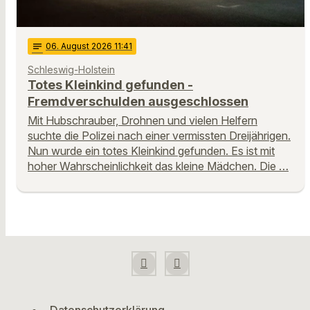
notes
06
. August 2026 11:41
Schleswig-Holstein
Totes Kleinkind gefunden -
Fremdverschulden ausgeschlossen
Mit Hubschrauber, Drohnen und vielen Helfern
suchte die Polizei nach einer vermissten Dreijährigen.
Nun wurde ein totes Kleinkind gefunden. Es ist mit
hoher Wahrscheinlichkeit das kleine Mädchen. Die …