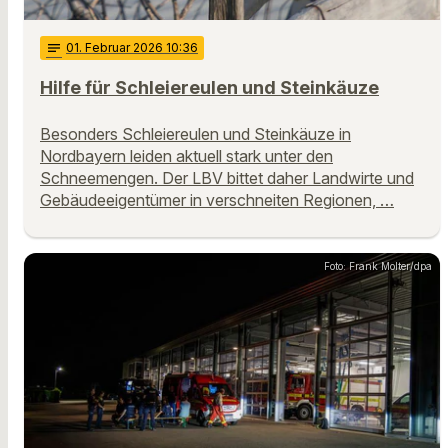
notes
01
. Februar 2026 10:36
Hilfe für Schleiereulen und Steinkäuze
Besonders Schleiereulen und Steinkäuze in
Nordbayern leiden aktuell stark unter den
Schneemengen. Der LBV bittet daher Landwirte und
Gebäudeeigentümer in verschneiten Regionen, …
Foto: Frank Molter/dpa