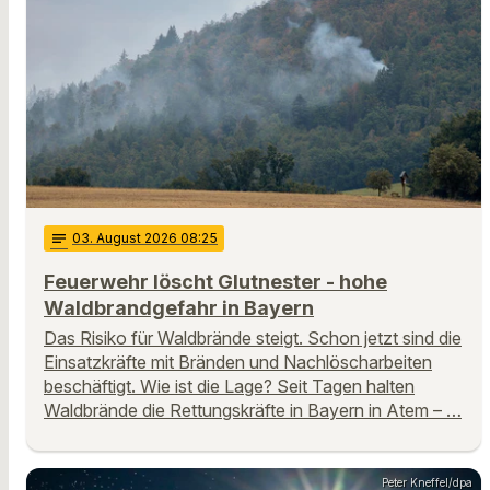
notes
03
. August 2026 08:25
Feuerwehr löscht Glutnester - hohe
Waldbrandgefahr in Bayern
Das Risiko für Waldbrände steigt. Schon jetzt sind die
Einsatzkräfte mit Bränden und Nachlöscharbeiten
beschäftigt. Wie ist die Lage? Seit Tagen halten
Waldbrände die Rettungskräfte in Bayern in Atem – …
Peter Kneffel/dpa