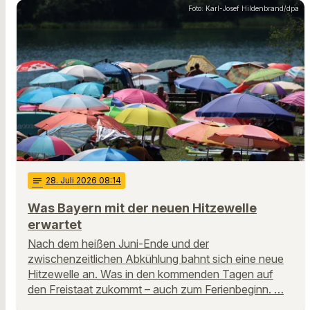
Foto: Karl-Josef Hildenbrand/dpa
notes
28
. Juli 2026 08:14
Was Bayern mit der neuen Hitzewelle
erwartet
Nach dem heißen Juni-Ende und der
zwischenzeitlichen Abkühlung bahnt sich eine neue
Hitzewelle an. Was in den kommenden Tagen auf
den Freistaat zukommt – auch zum Ferienbeginn. …