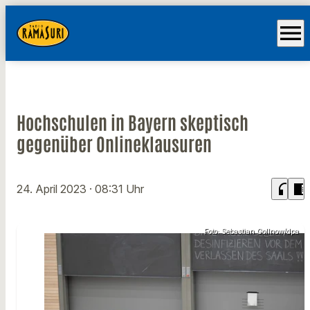
menu
Hochschulen in Bayern skeptisch
gegenüber Onlineklausuren
headphones
chrome_reader_mode
24. April 2023
· 08:31 Uhr
Foto: Sebastian Gollnow/dpa