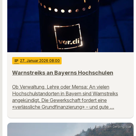
notes
27
. Januar 2026 08:00
Warnstreiks an Bayerns Hochschulen
Ob Verwaltung, Lehre oder Mensa: An vielen
Hochschulstandorten in Bayern sind Warnstreiks
angekündigt. Die Gewerkschaft fordert eine
«verlässliche Grundfinanzierung» – und gute …
Foto: Tizian Gerbing/dpa