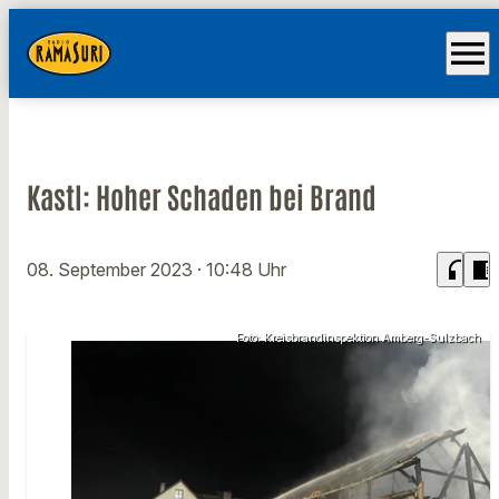
menu
Kastl: Hoher Schaden bei Brand
headphones
chrome_reader_mode
08. September 2023
· 10:48 Uhr
Foto: Kreisbrandinspektion Amberg-Sulzbach