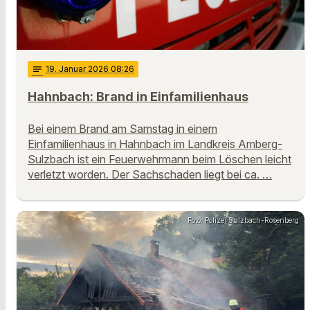
notes
19
. Januar 2026 08:26
Hahnbach: Brand in Einfamilienhaus
Bei einem Brand am Samstag in einem
Einfamilienhaus in Hahnbach im Landkreis Amberg-
Sulzbach ist ein Feuerwehrmann beim Löschen leicht
verletzt worden. Der Sachschaden liegt bei ca. …
Foto: Polizei Sulzbach-Rosenberg