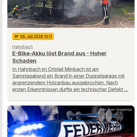
notes
06
. Juli 2026 10:11
Hahnbach
E-Bike-Akku löst Brand aus - Hoher
Schaden
In Hahnbach im Ortsteil Mimbach ist am
Samstagabend ein Brand in einer Doppelgarage mit
angrenzendem Holzanbau ausgebrochen. Nach
ersten Erkenntnissen dürfte ein technischer Defekt …
Foto: Sven Hoppe/dpa