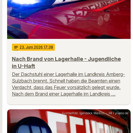
notes
23
. Juni 2026 17:38
Nach Brand von Lagerhalle - Jugendliche
in U-Haft
Der Dachstuhl einer Lagerhalle im Landkreis Amberg-
Sulzbach brennt. Schnell haben die Beamten einen
Verdacht, dass das Feuer vorsätzlich gelegt wurde.
Nach dem Brand einer Lagerhalle im Landkreis …
Symbolfoto: Igelsböck Markus - .IM / pixelio.de