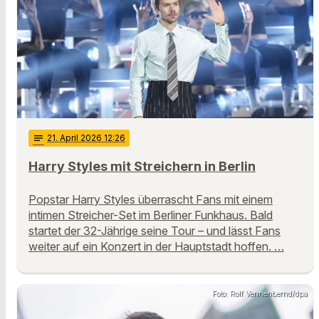
notes
21
. April 2026 12:26
Harry Styles mit Streichern in Berlin
Popstar Harry Styles überrascht Fans mit einem
intimen Streicher-Set im Berliner Funkhaus. Bald
startet der 32-Jährige seine Tour – und lässt Fans
weiter auf ein Konzert in der Hauptstadt hoffen. …
Foto: Rolf Vennenbernd/dpa