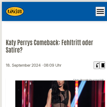
menu
Katy Perrys Comeback: Fehltritt oder
Satire?
headphones
chrome_reader_mode
18. September 2024
· 08:09 Uhr
Chris Pizzello/Invision/AP