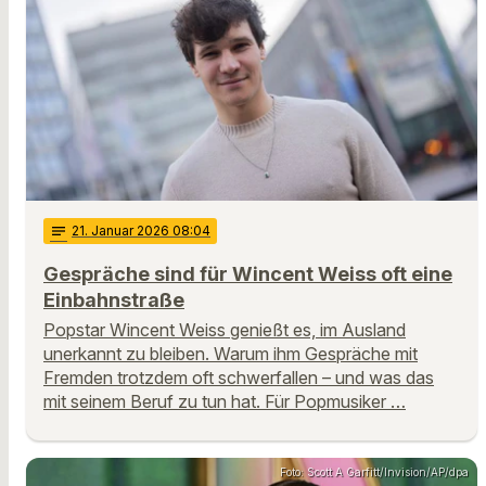
notes
21
. Januar 2026 08:04
Gespräche sind für Wincent Weiss oft eine
Einbahnstraße
Popstar Wincent Weiss genießt es, im Ausland
unerkannt zu bleiben. Warum ihm Gespräche mit
Fremden trotzdem oft schwerfallen – und was das
mit seinem Beruf zu tun hat. Für Popmusiker …
Foto: Scott A Garfitt/Invision/AP/dpa