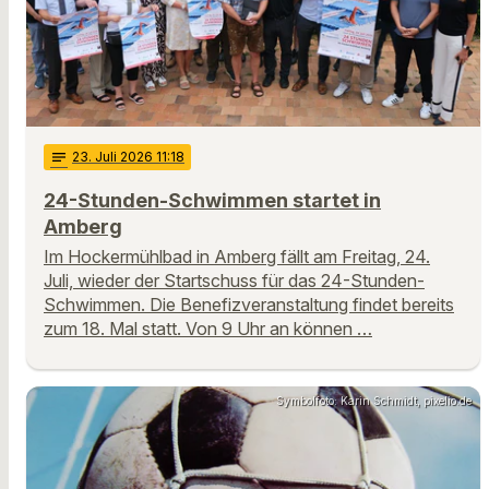
notes
23
. Juli 2026 11:18
24-Stunden-Schwimmen startet in
Amberg
Im Hockermühlbad in Amberg fällt am Freitag, 24.
Juli, wieder der Startschuss für das 24-Stunden-
Schwimmen. Die Benefizveranstaltung findet bereits
zum 18. Mal statt. Von 9 Uhr an können …
Symbolfoto: Karin Schmidt, pixelio.de