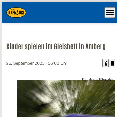
menu
Kinder spielen im Gleisbett in Amberg
headphones
chrome_reader_mode
26. September 2023
· 06:00 Uhr
Foto: Marcus Führer/dpa