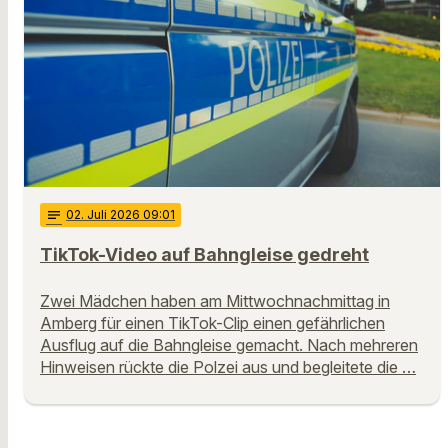
notes
02
. Juli 2026 09:01
TikTok-Video auf Bahngleise gedreht
Zwei Mädchen haben am Mittwochnachmittag in
Amberg für einen TikTok-Clip einen gefährlichen
Ausflug auf die Bahngleise gemacht. Nach mehreren
Hinweisen rückte die Polzei aus und begleitete die …