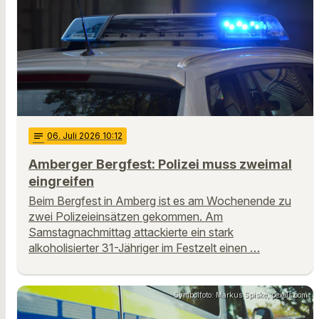
notes
06
. Juli 2026 10:12
Amberger Bergfest: Polizei muss zweimal
eingreifen
Beim Bergfest in Amberg ist es am Wochenende zu
zwei Polizeieinsätzen gekommen. Am
Samstagnachmittag attackierte ein stark
alkoholisierter 31-Jähriger im Festzelt einen …
Symbolfoto: Markus Spiske, pexels.com