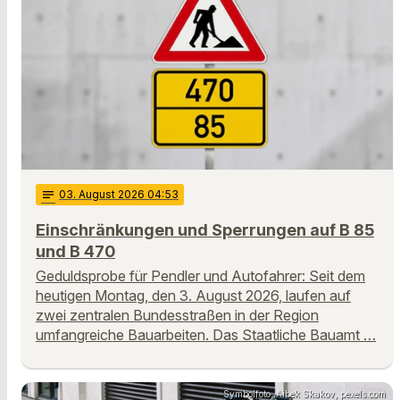
notes
03
. August 2026 04:53
Einschränkungen und Sperrungen auf B 85
und B 470
Geduldsprobe für Pendler und Autofahrer: Seit dem
heutigen Montag, den 3. August 2026, laufen auf
zwei zentralen Bundesstraßen in der Region
umfangreiche Bauarbeiten. Das Staatliche Bauamt …
Symbolfoto: Aibek Skakov, pexels.com