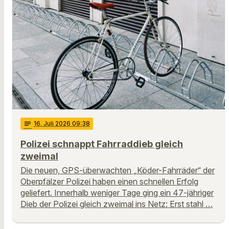
notes
16
. Juli 2026 09:38
Polizei schnappt Fahrraddieb gleich
zweimal
Die neuen, GPS-überwachten „Köder-Fahrräder“ der
Oberpfälzer Polizei haben einen schnellen Erfolg
geliefert. Innerhalb weniger Tage ging ein 47-jähriger
Dieb der Polizei gleich zweimal ins Netz: Erst stahl …