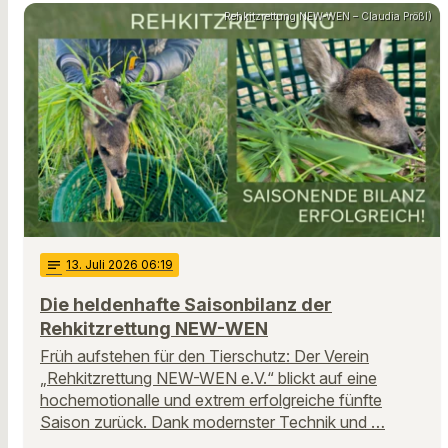
Rehkitzrettung NEW-WEN – Claudia Prößl)
notes
13
. Juli 2026 06:19
Die heldenhafte Saisonbilanz der
Rehkitzrettung NEW-WEN
Früh aufstehen für den Tierschutz: Der Verein
„Rehkitzrettung NEW-WEN e.V.“ blickt auf eine
hochemotionalle und extrem erfolgreiche fünfte
Saison zurück. Dank modernster Technik und …