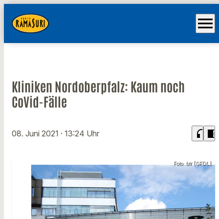
menu
Kliniken Nordoberpfalz: Kaum noch
CoVid-Fälle
headphones
chrome_reader_mode
08. Juni 2021
· 13:24 Uhr
Foto: btr [GFDL]