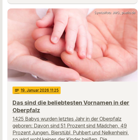
Symbolfoto: JMG, pixelio.de
notes
19
. Januar 2026 11:25
Das sind die beliebtesten Vornamen in der
Oberpfalz
1425 Babys wurden letztes Jahr in der Oberpfalz
geboren: Davon sind 51 Prozent sind Mädchen, 49
Prozent Jungen. Bierstübl, Puhbert und Nelkenheini,
so wird wohl keines der Kinder heißen. Die …