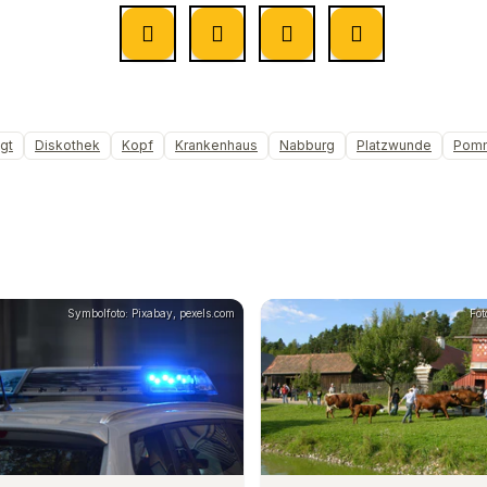
gt
Diskothek
Kopf
Krankenhaus
Nabburg
Platzwunde
Pomm
Symbolfoto: Pixabay, pexels.com
Fot