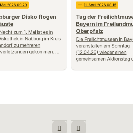
. Mai 2026 09:29
notes
11
. April 2026 08:15
bburger Disko flogen
Tag der Freilichtmus
äuste
Bayern im Freiland
Oberpfalz
Nacht zum 1. Mai ist es in
Diskothek in Nabburg im Kreis
Die Freilichtmuseen in Bay
ndorf zu mehreren
veranstalten am Sonntag
rverletzungen gekommen. …
(12.04.26) wieder einen
gemeinsamen Aktionstag 