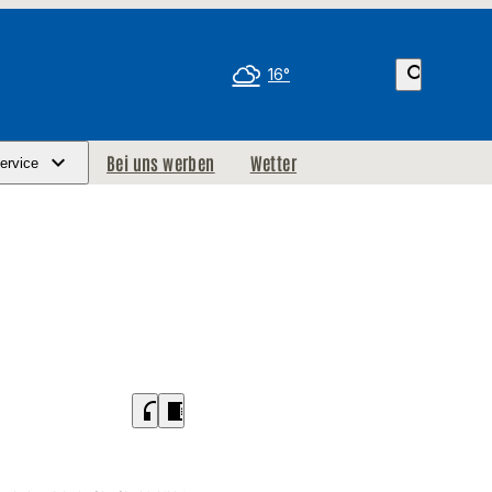
search
16°
Bei uns werben
Wetter
ervice
headphones
chrome_reader_mode