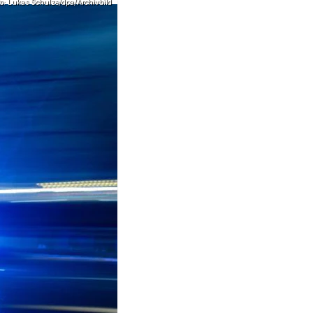
to: Lukas Schulze/dpa/Archivbild