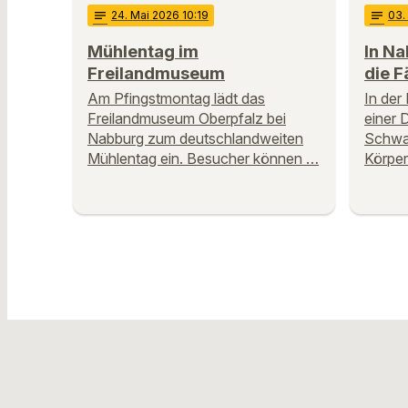
notes
24
. Mai 2026 10:19
notes
03
Mühlentag im
In Na
Freilandmuseum
die F
Am Pfingstmontag lädt das
In der 
Freilandmuseum Oberpfalz bei
einer 
Nabburg zum deutschlandweiten
Schwa
Mühlentag ein. Besucher können …
Körpe