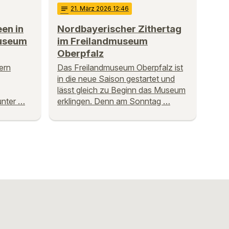
notes
21
. März 2026 12:46
een in
Nordbayerischer Zithertag
museum
im Freilandmuseum
Oberpfalz
ern
Das Freilandmuseum Oberpfalz ist
in die neue Saison gestartet und
lässt gleich zu Beginn das Museum
unter …
erklingen. Denn am Sonntag …