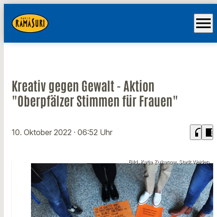
menu
Kreativ gegen Gewalt - Aktion
"Oberpfälzer Stimmen für Frauen"
headphones
chrome_reader_mode
10. Oktober 2022
· 06:52 Uhr
Bild: Katja Zukanow, Stadt Weiden