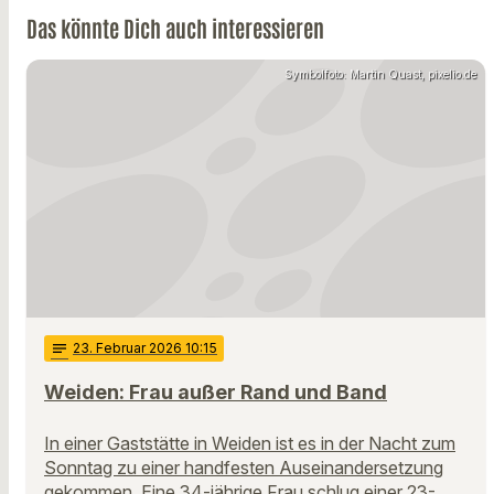
Das könnte Dich auch interessieren
Symbolfoto: Martin Quast, pixelio.de
notes
23
. Februar 2026 10:15
Weiden: Frau außer Rand und Band
In einer Gaststätte in Weiden ist es in der Nacht zum
Sonntag zu einer handfesten Auseinandersetzung
gekommen. Eine 34-jährige Frau schlug einer 23-