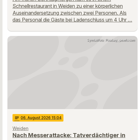
Schnellrestaurant in Weiden zu einer körperlichen
Auseinandersetzung zwischen zwei Personen. Als
das Personal die Gäste bei Ladenschluss um 4 Uhr …
Symbolfoto: Pixabay, pexels.com
notes
06
. August 2026 15:04
Weiden
Nach Messerattacke: Tatverdächtiger in