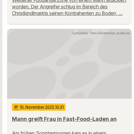
worden. Der Angreifer schlug im Bereich des
Christkindlmarkts seinen Kontrahenten zu Boden, …
Symbolfoto: Timo Klostermeier, pixelio.de
notes
10
. November 2025 10:31
Mann greift Frau in Fast-Food-Laden an
Am frühen Sonntagmorgen kam es in einem