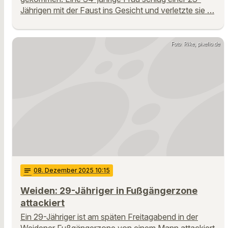
Jährigen mit der Faust ins Gesicht und verletzte sie …
Foto: Rike, pixelio.de
notes
08
. Dezember 2025 10:15
Weiden: 29-Jähriger in Fußgängerzone
attackiert
Ein 29-Jähriger ist am späten Freitagabend in der
Weidener Fußgängerzone von einem Mann attackiert