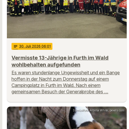
notes
30
. Juli 2026 06:01
Vermisste 13-Jährige in Furth im Wald
wohlbehalten aufgefunden
Es waren stundenlange Ungewissheit und ein Bange
hoffen in der Nacht zum Donnerstag auf einem
Campingplatz in Furth im Wald. Nach einem
gemeinsamen Besuch der Generalprobe des …
Symbolfoto: Albina White, pexels.com