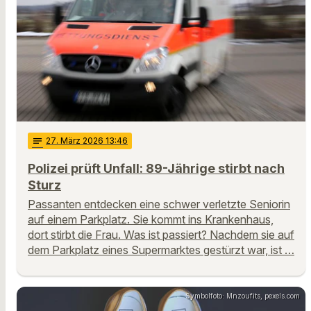
notes
27
. März 2026 13:46
Polizei prüft Unfall: 89-Jährige stirbt nach
Sturz
Passanten entdecken eine schwer verletzte Seniorin
auf einem Parkplatz. Sie kommt ins Krankenhaus,
dort stirbt die Frau. Was ist passiert? Nachdem sie auf
dem Parkplatz eines Supermarktes gestürzt war, ist …
Symbolfoto: Mnzoufits, pexels.com