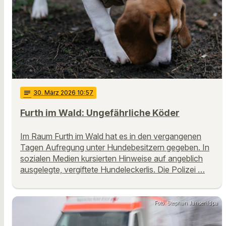
notes
30
. März 2026 10:57
Furth im Wald: Ungefährliche Köder
Im Raum Furth im Wald hat es in den vergangenen
Tagen Aufregung unter Hundebesitzern gegeben. In
sozialen Medien kursierten Hinweise auf angeblich
ausgelegte, vergiftete Hundeleckerlis. Die Polizei …
Foto: Stephan Jansen/dpa