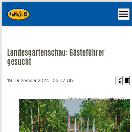
menu
Landesgartenschau: Gästeführer
gesucht
headphones
chrome_reader_mode
19. Dezember 2024
· 05:07 Uhr
Foto: Landesgartenschau Kirchheim 2024