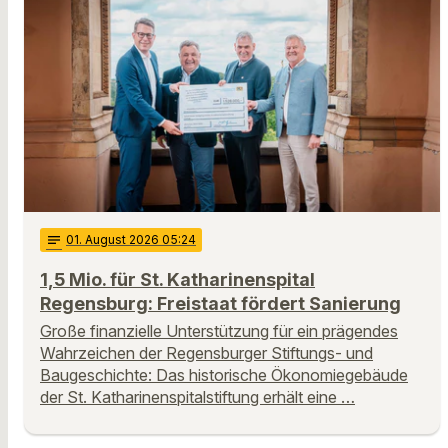
notes
01
. August 2026 05:24
1,5 Mio. für St. Katharinenspital
Regensburg: Freistaat fördert Sanierung
Große finanzielle Unterstützung für ein prägendes
Wahrzeichen der Regensburger Stiftungs- und
Baugeschichte: Das historische Ökonomiegebäude
der St. Katharinenspitalstiftung erhält eine …