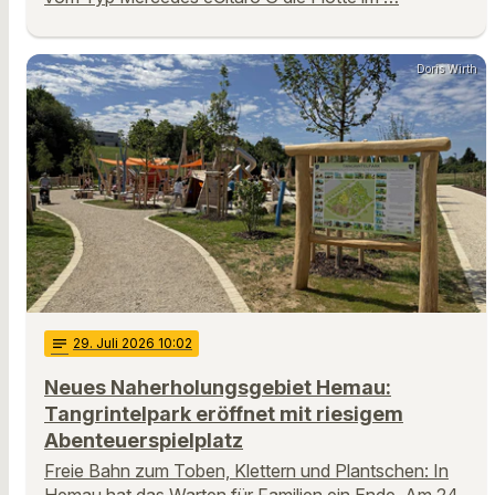
Doris Wirth
notes
29
. Juli 2026 10:02
Neues Naherholungsgebiet Hemau:
Tangrintelpark eröffnet mit riesigem
Abenteuerspielplatz
Freie Bahn zum Toben, Klettern und Plantschen: In