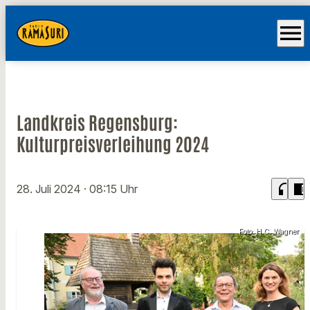
menu
Landkreis Regensburg:
Kulturpreisverleihung 2024
headphones
chrome_reader_mode
28. Juli 2024
· 08:15 Uhr
Foto: H.C. Wagner