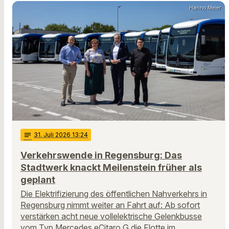
Hanno Meier
notes
31
. Juli 2026 13:24
Verkehrswende in Regensburg: Das
Stadtwerk knackt Meilenstein früher als
geplant
Die Elektrifizierung des öffentlichen Nahverkehrs in
Regensburg nimmt weiter an Fahrt auf: Ab sofort
verstärken acht neue vollelektrische Gelenkbusse
vom Typ Mercedes eCitaro G die Flotte im …