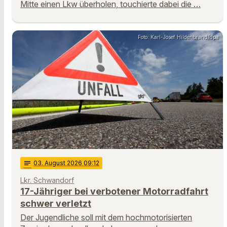
Mitte einen Lkw überholen, touchierte dabei die …
Foto: Karl-Josef Hildenbrand/dpa
notes
03
. August 2026 09:12
Lkr. Schwandorf
17-Jähriger bei verbotener Motorradfahrt
schwer verletzt
Der Jugendliche soll mit dem hochmotorisierten