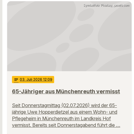
Symbolfoto: Pixabay, pexels.com
notes
03
. Juli 2026 12:09
65-Jähriger aus Münchenreuth vermisst
Seit Donnerstagmittag (02.07.2026) wird der 65-
jährige Uwe Hopperdietzel aus einem Wohn- und
Pflegeheim in Münchenreuth im Landkreis Hof
vermisst. Bereits seit Donnerstagabend führt die …