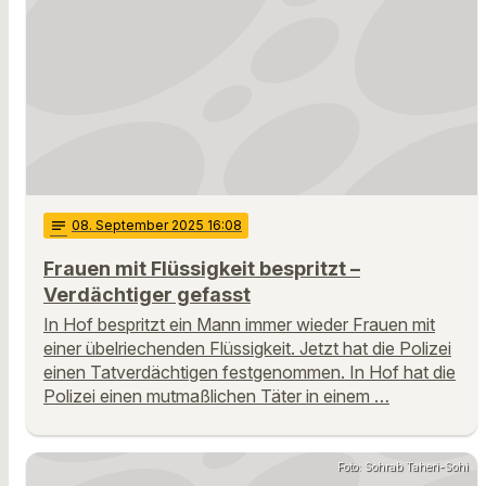
notes
08
. September 2025 16:08
Frauen mit Flüssigkeit bespritzt –
Verdächtiger gefasst
In Hof bespritzt ein Mann immer wieder Frauen mit
einer übelriechenden Flüssigkeit. Jetzt hat die Polizei
einen Tatverdächtigen festgenommen. In Hof hat die
Polizei einen mutmaßlichen Täter in einem …
Foto: Sohrab Taheri-Sohi