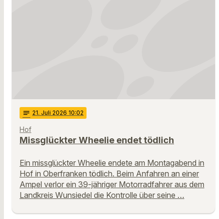
notes
21
. Juli 2026 10:02
Hof
Missglückter Wheelie endet tödlich
Ein missglückter Wheelie endete am Montagabend in
Hof in Oberfranken tödlich. Beim Anfahren an einer
Ampel verlor ein 39-jähriger Motorradfahrer aus dem
Landkreis Wunsiedel die Kontrolle über seine …