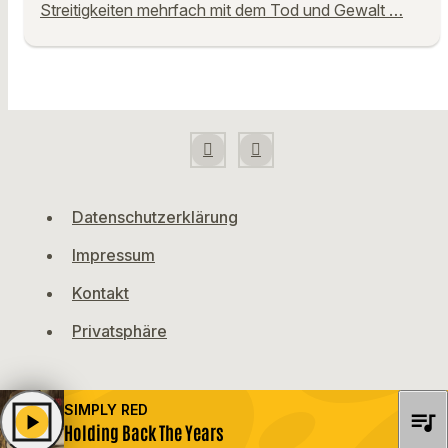
Streitigkeiten mehrfach mit dem Tod und Gewalt …
Datenschutzerklärung
Impressum
Kontakt
Privatsphäre
SIMPLY RED
queue_music
play_arrow
Holding Back The Years