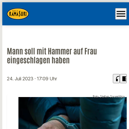
menu
Mann soll mit Hammer auf Frau
eingeschlagen haben
headphones
chrome_reader_mode
24. Juli 2023
· 17:09 Uhr
Foto: Stefan Sauer/dpa