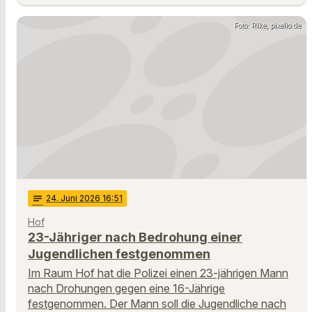
Foto: Rike, pixelio.de
notes
24
. Juni 2026 16:51
Hof
23-Jähriger nach Bedrohung einer
Jugendlichen festgenommen
Im Raum Hof hat die Polizei einen 23-jährigen Mann
nach Drohungen gegen eine 16-Jährige
festgenommen. Der Mann soll die Jugendliche nach