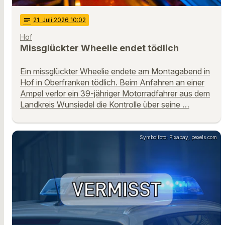
notes
21
. Juli 2026 10:02
Hof
Missglückter Wheelie endet tödlich
Ein missglückter Wheelie endete am Montagabend in
Hof in Oberfranken tödlich. Beim Anfahren an einer
Ampel verlor ein 39-jähriger Motorradfahrer aus dem
Landkreis Wunsiedel die Kontrolle über seine …
Symbolfoto: Pixabay, pexels.com