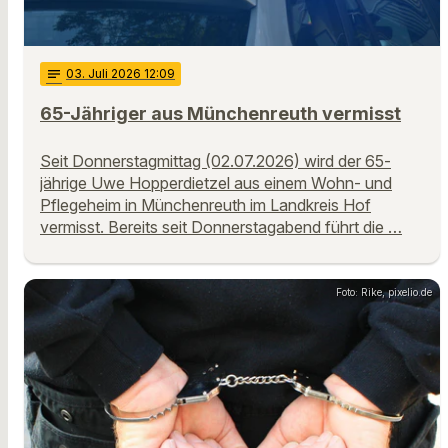
notes
03
. Juli 2026 12:09
65-Jähriger aus Münchenreuth vermisst
Seit Donnerstagmittag (02.07.2026) wird der 65-
jährige Uwe Hopperdietzel aus einem Wohn- und
Pflegeheim in Münchenreuth im Landkreis Hof
vermisst. Bereits seit Donnerstagabend führt die …
Foto: Rike, pixelio.de