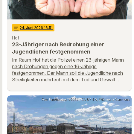
notes
24
. Juni 2026 16:51
Hof
23-Jähriger nach Bedrohung einer
Jugendlichen festgenommen
Im Raum Hof hat die Polizei einen 23-jährigen Mann
nach Drohungen gegen eine 16-Jährige
festgenommen. Der Mann soll die Jugendliche nach
Streitigkeiten mehrfach mit dem Tod und Gewalt …
Foto: PantheraLeo1359531, CC BY 4.0, Wikimedia Commons