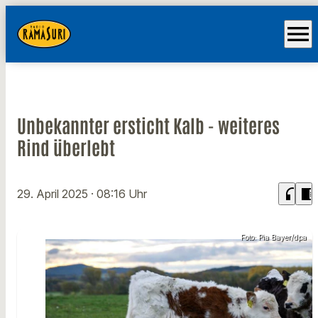
menu
Unbekannter ersticht Kalb - weiteres
Rind überlebt
headphones
chrome_reader_mode
29. April 2025
· 08:16 Uhr
Foto: Pia Bayer/dpa