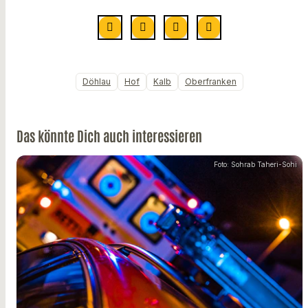
Döhlau
Hof
Kalb
Oberfranken
Das könnte Dich auch interessieren
Foto: Sohrab Taheri-Sohi