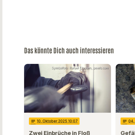
Das könnte Dich auch interessieren
Symbolfoto: Rafael Classen, pexels.com
notes
10
. Oktober 2025 10:07
notes
04
Zwei Einbrüche in Floß
Gefäh