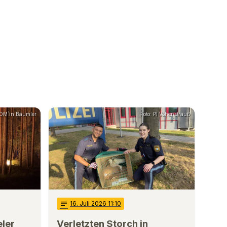
POM`in Bäumler
Foto: PI Vohenstrauß
notes
16
. Juli 2026 11:10
ler
Verletzten Storch in