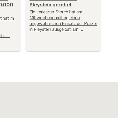
50.000
Pleystein gerettet
Ein verletzter Storch hat am
Mittwochnachmittag einen
t hat im
ungewöhnlichen Einsatz der Polizei
in Pleystein ausgelöst. Ein …
ehr …