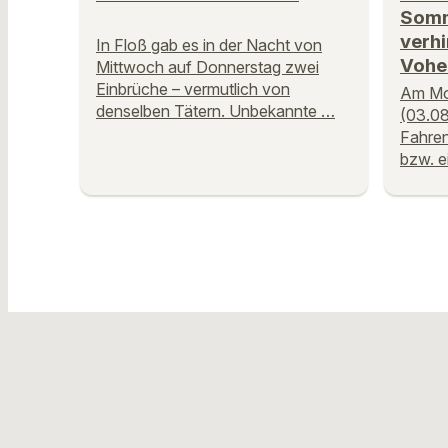
Somm
verhi
In Floß gab es in der Nacht von
Vohe
Mittwoch auf Donnerstag zwei
Einbrüche – vermutlich von
Am Mo
denselben Tätern. Unbekannte …
(03.08
Fahren
bzw. e